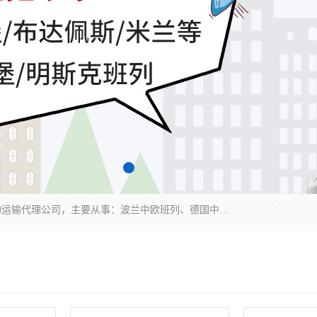
邦赋供应链管理成都有限公司是一家全球性的货物运输代理公司，主要从事：波兰中欧班列、德国中欧班列、出口莫斯科班列、中欧班列进口、蓉欧铁路、成都出口空运等业务，同时亦提供报关、报检、仓储、码头操作等服务。