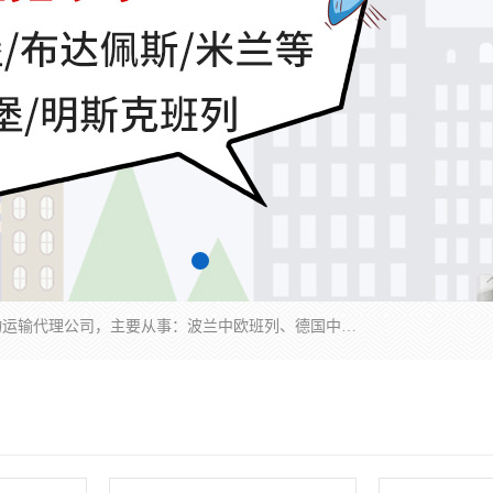
邦赋供应链管理成都有限公司是一家全球性的货物运输代理公司，主要从事：波兰中欧班列、德国中欧班列、出口莫斯科班列、中欧班列进口、蓉欧铁路、成都出口空运等业务，同时亦提供报关、报检、仓储、码头操作等服务。