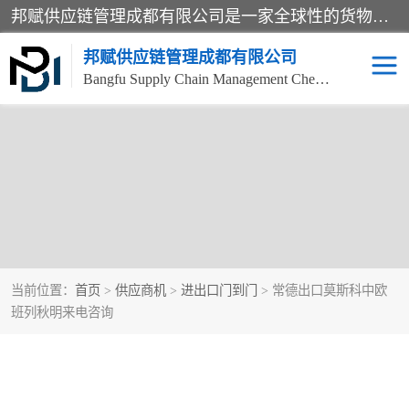
邦赋供应链管理成都有限公司是一家全球性的货物运输代理公司，主要从事：波兰中欧班列、德国中欧班列、出口莫斯科班列、中欧班列进口、蓉欧铁路、成都出口空运等业务，同时亦提供报关、报检、仓储、码头操作等服务。
邦赋供应链管理成都有限公司
Bangfu Supply Chain Management Chengdu Co.,LTD
当前位置：
首页
>
供应商机
>
进出口门到门
> 常德出口莫斯科中欧
班列秋明来电咨询