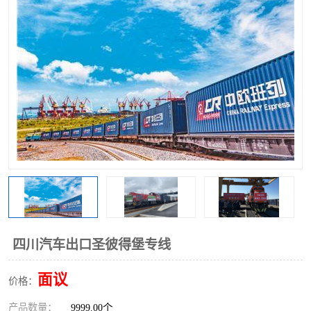
中俄铁路班列
中欧班列进口红酒啤酒
蓉欧班列进口机械设备
马来西亚物流
东南亚铁路
铁路出口拼箱/整柜
中俄班列莫斯科
四川汽车出口圣彼得堡专线
面议
价格：
产品数量：
9999.00个