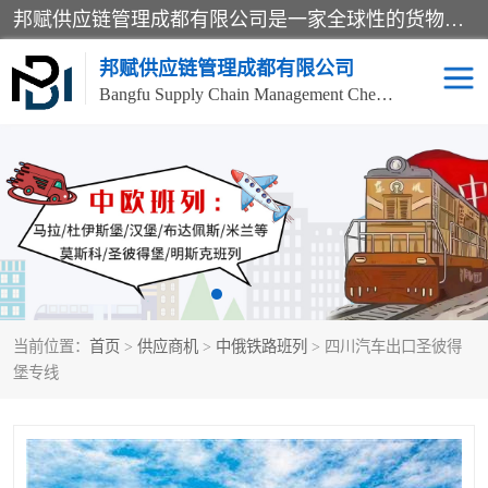
邦赋供应链管理成都有限公司是一家全球性的货物运输代理公司，主要从事：波兰中欧班列、德国中欧班列、出口莫斯科班列、中欧班列进口、蓉欧铁路、成都出口空运等业务，同时亦提供报关、报检、仓储、码头操作等服务。
邦赋供应链管理成都有限公司
Bangfu Supply Chain Management Chengdu Co.,LTD
进出口门到门
成都中欧班列
国际汽运
国际空运
东南亚海运
非洲海运
当前位置：
首页
>
供应商机
>
中俄铁路班列
> 四川汽车出口圣彼得
食品进口物流清关
南美海运
堡专线
欧洲海运整柜拼箱
进口澳洲食品清关
化妆品进口清关物流
国际海运