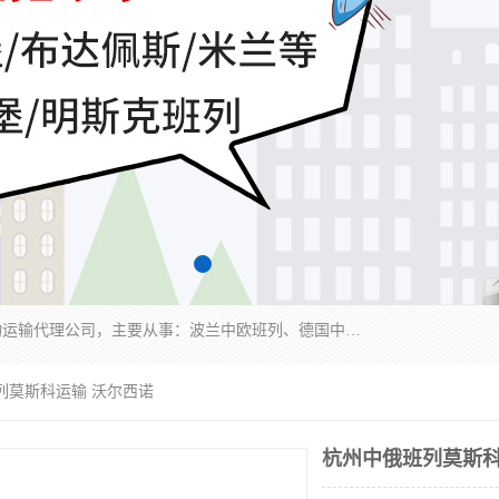
邦赋供应链管理成都有限公司是一家全球性的货物运输代理公司，主要从事：波兰中欧班列、德国中欧班列、出口莫斯科班列、中欧班列进口、蓉欧铁路、成都出口空运等业务，同时亦提供报关、报检、仓储、码头操作等服务。
列莫斯科运输 沃尔西诺
杭州中俄班列莫斯科