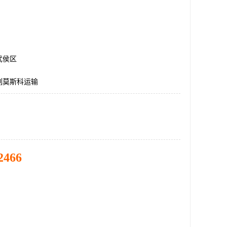
武侯区
列莫斯科运输
2466