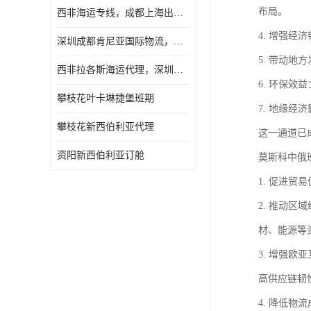
布局。
西非海运专线，成都上海出口纳米比亚海运
4. 增强
深圳成都肯尼亚国际物流，成都非洲物流公司
5. 带动
西非拉各斯海运代理，深圳成都拉各斯海运
6. 环保
攀枝花叶卡琳捷堡班期
7. 地缘
攀枝花新西伯利亚代理
这一通道已
资阳新西伯利亚订舱
莫斯科中俄
1. 促进
2. 推动
材、能源等
3. 增强
高供应链韧
4. 降低