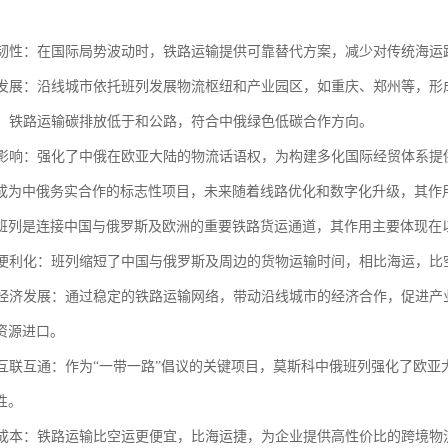
经济韧性：在国际局势波动时，铁路运输提供可靠替代方案，减少对传统海
地方发展：沿线城市依托班列发展物流枢纽和产业园区，如重庆、郑州等，
效益：铁路运输碳排放低于和公路，符合中俄绿色低碳合作方向。
经济影响：强化了中俄在欧亚大陆的物流话语权，为构建多化国际经贸体系提
成为中俄务实合作的标志性项目，未来随着线路优化和数字化升级，其作
班列是连接中国与俄罗斯及欧洲的重要铁路货运通道，其作用主要体现
贸易便利化：班列缩短了中国与俄罗斯及周边的货物运输时间，相比海运，
区域经济发展：通过稳定的铁路运输网络，带动沿线城市的经济合作，促进
资源进口。
欧亚互联互通：作为“一带一路”倡议的关键项目，莫斯科中俄班列强化了欧
性。
物流成本：铁路运输比空运更便宜，比海运捷，为企业提供高性价比的跨境