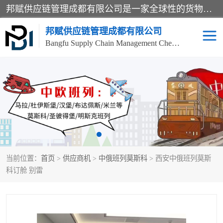
邦赋供应链管理成都有限公司是一家全球性的货物运输代理公司，主要从事：波兰中欧班列、德国中欧班列、出口莫斯科班列、中欧班列进口、蓉欧铁路、成都出口空运等业务，同时亦提供报关、报检、仓储、码头操作等服务。
邦赋供应链管理成都有限公司
Bangfu Supply Chain Management Chengdu Co.,LTD
进出口门到门
成都中欧班列
国际汽运
国际空运
东南亚海运
非洲海运
当前位置：
首页
>
供应商机
>
中俄班列莫斯科
> 西安中俄班列莫斯
食品进口物流清关
南美海运
科订舱 别雷
欧洲海运整柜拼箱
进口澳洲食品清关
化妆品进口清关物流
国际海运