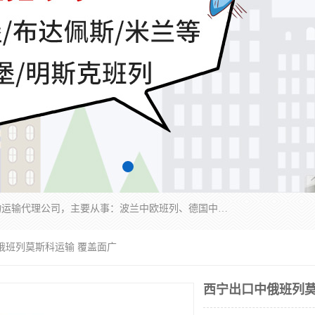
邦赋供应链管理成都有限公司是一家全球性的货物运输代理公司，主要从事：波兰中欧班列、德国中欧班列、出口莫斯科班列、中欧班列进口、蓉欧铁路、成都出口空运等业务，同时亦提供报关、报检、仓储、码头操作等服务。
俄班列莫斯科运输 覆盖面广
西宁出口中俄班列莫