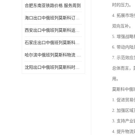
时的压力。
合肥东南亚铁路价格 服务周到
4. 拓展
海口出口中俄班列莫斯科订舱 可选择面广
双向互补。
西安出口中俄班列莫斯科运输 专线往返
5. 增强
石家庄出口中俄班列莫斯科班列 一站式服务
6. 带动
哈尔滨中俄班列莫斯科物流 快速到达
7. 示范
沈阳出口中俄班列莫斯科时间 方便快捷可靠性好
总体而言，
用。
莫斯科中俄
1. 促进
2. 加强
3. 支持
4. 提升