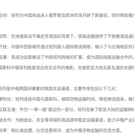
市场空间：班列为中国商品进入俄罗斯及欧洲市场开辟了新路径，同时帮助
战略韧性：在地缘政治不确定性增加的背景下，铁路运输提供了不依赖海运
内陆开放：中国中西部城市通过班列接入国际物流网络，缩小了与沿海地区
效应显著：其成功运营推动了中欧班列网络的扩展，成为国际陆路运输合作
莫斯科中俄班列既是双边务实合作的缩影，也是欧亚大陆互联互通的关键
班列是中俄两国间重要的铁路货运通道，主要作用包括以下几点：
贸易便利化：班列连接中国与莫斯科，缩短货物运输时间，降低物流成本，推
区域互联互通：作为“一带一路”倡议的一部分，班列完善了欧亚大陆的运输
产业链合作：为制造业、农业等领域的商品提供稳定运输渠道，助力中俄产业
物流效率：相比海运捷，比空运更经济，成为中俄货物运输的优选方案。