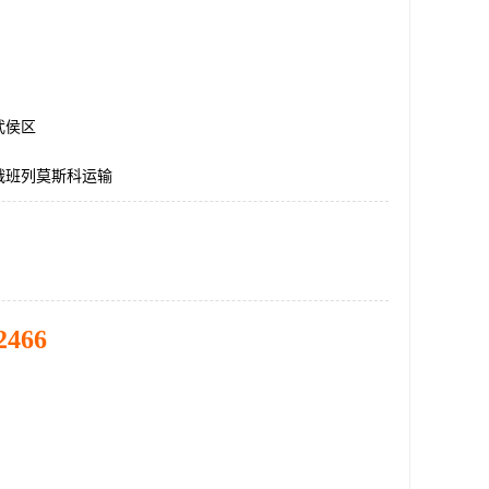
武侯区
俄班列莫斯科运输
2466