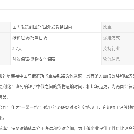
国内发货到国外/国外发货到国内
比重
纸箱包装/托盘包装
派送方式
3-7天
支持行业
时效保障/货物安全保障
物流信息
班列是连接中国与俄罗斯的重要铁路货运通道，具有多方面的战略和经济
贸易便利化：班列缩短了中俄之间的货物运输时间，相比海运更，为两国经
商品。
区域合作：作为“一带一路”与欧亚经济联盟对接的实践项目，它加强了沿线
化。
物流成本：铁路运输成本介于海运和空运之间，为中俄企业提供了性价比更