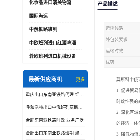
化妆品进口清关物流
产品描述
国际海运
运输线路
中俄铁路班列
外包装要求
中欧班列进口红酒啤酒
运输时效
蓉欧班列进口机械设备
优势
最新供应商机
更多
莫斯科中俄
1. 促进
重庆出口东南亚铁路代理 经验丰富
时效性强的
呼和浩特出口中俄班列莫斯科物流 安全省心
2. 深化
合肥东南亚铁路时效 业务广泛
的经济一体
合肥出口东南亚铁路班期 熟悉条款
3. 降低