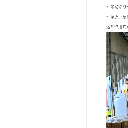
5. 带动
6. 增强
这些作用共