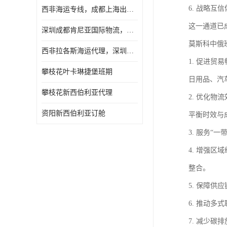
6. 战略
西非海运专线，成都上海出口纳米比亚海运
这一通道已
深圳成都肯尼亚国际物流，成都非洲物流公司
莫斯科中俄
西非拉各斯海运代理，深圳成都拉各斯海运
1. 促进
攀枝花叶卡琳捷堡班期
日用品、汽
攀枝花新西伯利亚代理
2. 优化
资阳新西伯利亚订舱
平衡时效与
3. 服务
4. 增强
整合。
5. 保障
6. 推动
7. 减少