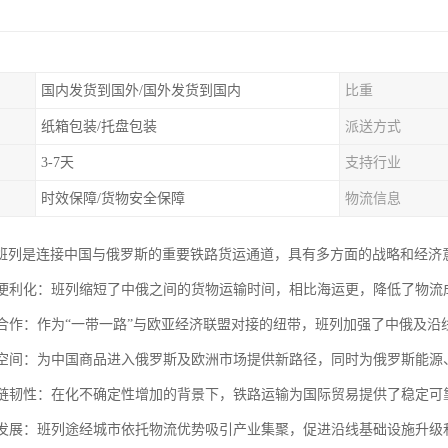
国内发货到国外/国外发货到国内
比重
纸箱包装/托盘包装
派送方式
3-7天
支持行业
时效保障/货物安全保障
物流信息
班列是连接中国与俄罗斯的重要铁路货运通道，具有多方面的战略和经济
贸易便利化：班列缩短了中俄之间的货物运输时间，相比海运更，降低了物
区域合作：作为“一带一路”与欧亚经济联盟对接的纽带，班列加强了中俄及
市场空间：为中国商品进入俄罗斯及欧洲市场提供新路径，同时为俄罗斯能
供应链韧性：在化不确定性增加的背景下，铁路运输为国际贸易提供了稳定
地方发展：班列途经城市依托物流优势吸引产业集聚，促进沿线基础设施升级