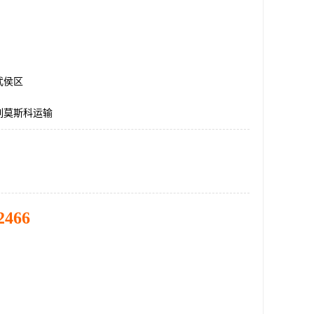
武侯区
列莫斯科运输
2466