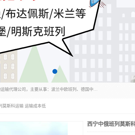
邦赋供应链管理成都有限公司是一家全球性的货物运输代理公司，主要从事：波兰中欧班列、德国中欧班列、出口莫斯科班列、中欧班列进口、蓉欧铁路、成都出口空运等业务，同时亦提供报关、报检、仓储、码头操作等服务。
列莫斯科运输 运输成本低
西宁中俄班列莫斯科