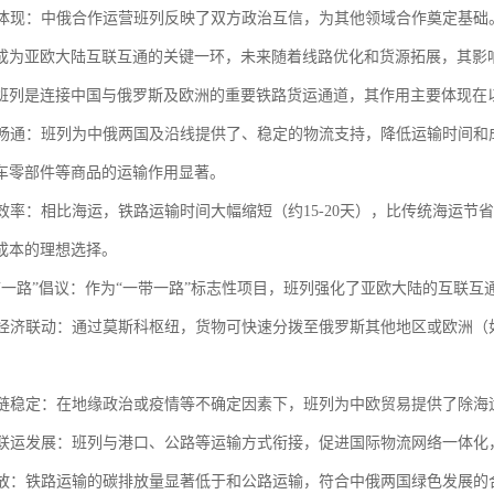
互信体现：中俄合作运营班列反映了双方政治互信，为其他领域合作奠定基础
成为亚欧大陆互联互通的关键一环，未来随着线路优化和货源拓展，其影
班列是连接中国与俄罗斯及欧洲的重要铁路货运通道，其作用主要体现在
贸易畅通：班列为中俄两国及沿线提供了、稳定的物流支持，降低运输时间
车零部件等商品的运输作用显著。
物流效率：相比海运，铁路运输时间大幅缩短（约15-20天），比传统海运
成本的理想选择。
“一带一路”倡议：作为“一带一路”标志性项目，班列强化了亚欧大陆的互联
区域经济联动：通过莫斯科枢纽，货物可快速分拨至俄罗斯其他地区或欧洲
供应链稳定：在地缘政治或疫情等不确定因素下，班列为中欧贸易提供了除
多式联运发展：班列与港口、公路等运输方式衔接，促进国际物流网络一体
碳排放：铁路运输的碳排放量显著低于和公路运输，符合中俄两国绿色发展的