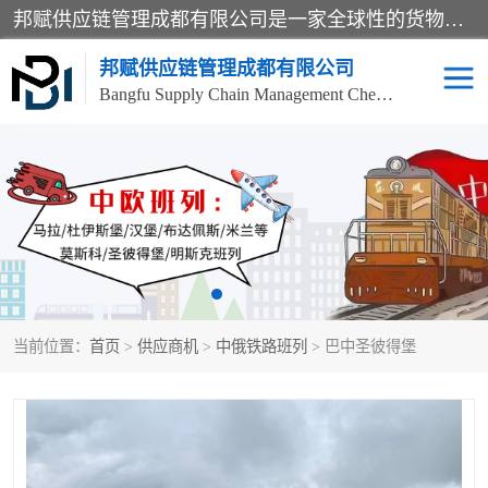
邦赋供应链管理成都有限公司是一家全球性的货物运输代理公司，主要从事：波兰中欧班列、德国中欧班列、出口莫斯科班列、中欧班列进口、蓉欧铁路、成都出口空运等业务，同时亦提供报关、报检、仓储、码头操作等服务。
邦赋供应链管理成都有限公司
Bangfu Supply Chain Management Chengdu Co.,LTD
进出口门到门
成都中欧班列
国际汽运
国际空运
东南亚海运
非洲海运
当前位置：
首页
>
供应商机
>
中俄铁路班列
> 巴中圣彼得堡
食品进口物流清关
南美海运
欧洲海运整柜拼箱
进口澳洲食品清关
化妆品进口清关物流
国际海运