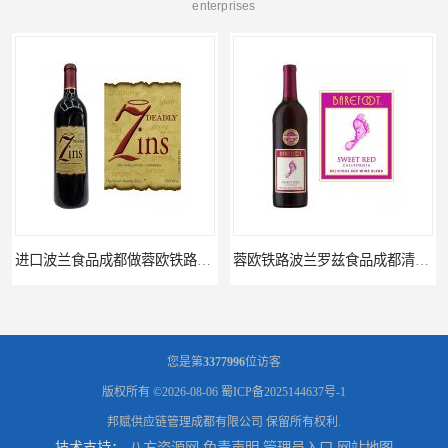
enterprises
进口波兰食品成都做蓉欧铁路代理的公司
蓉欧铁路波兰罗兹食品成都清关物流
您是第
3377996
位访客
版权所有 ©2026-08-06
蜀ICP备2025144637号-1
邦赋供应链管理成都有限公司
保留所有权利.
技术支持：
八方资源网
免责声明
管理员入口
网站地图