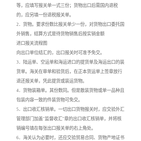
等，应填写报关单一式三份；货物出口后需国内退税
的，应另填一份退税报关单。
2．货物。要求份数比报关单少一份，对货物出口委托国
外销售，结算方式是待货物销售后按实销金额
进口报关流程图
向出口单位结汇的，出口报关时可准予免交。
3．陆运单、空运单和海运进口的提货单及海运出口的装
货单。海关在审单和验货后，在正本货运单上签章放行
退还报关单，凭此提货或装运货物。
4．货物装箱单。其份数同。但是散装货物或单一品种且
包装内容一致的件装货物可免交。
5．出口收汇核销单。一切出口货物报关时，应交验外汇
管理部门加盖"监督收汇"章的出口收汇核销单，并将核
销编号填在每张出口报关单的右上角处。
6．海关认为必要时，还应交验贸易合同、货物产地证书