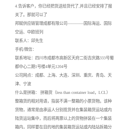
4.告诉客户，你已经把货送给货代了,并且已经安排了报
关了。那就可以了
邦赋供应链管理成都有限公司————国际海运、国际
空运、中欧班列
联系人：邱先生
手机/微信：
联系地址：四川市成都市高新区天府二街吉庆路333号蜀
都中心二期1号楼4单元1204号
公司网点：成都、上海、大连、深圳、重庆、青岛、天
津、宁波
什么是拼箱： 拼箱货（less than container load，LCL）
整箱货的相对用语，指装不满一整箱的小票货物。该种
货物，通常是由承运人分别揽货并在集装箱货运站或内
陆货运站集中，而后将两票以上的货物拼装在一个集装
箱内，同样要在目的地的集装箱货运站或内陆站拆箱分