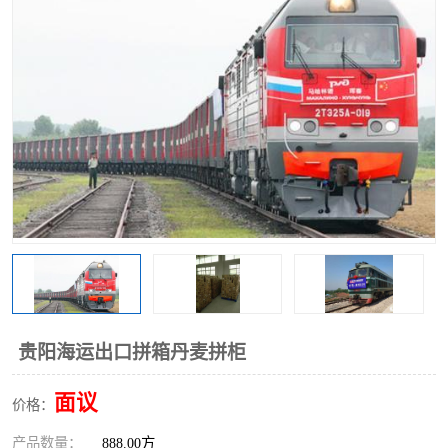
中俄铁路班列
中欧班列进口红酒啤酒
蓉欧班列进口机械设备
马来西亚物流
东南亚铁路
铁路出口拼箱/整柜
中俄班列莫斯科
贵阳海运出口拼箱丹麦拼柜
面议
价格：
产品数量：
888.00方