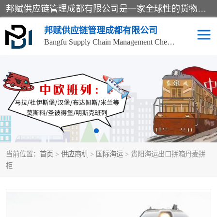
邦赋供应链管理成都有限公司是一家全球性的货物运输代理公司，主要从事：波兰中欧班列、德国中欧班列、出口莫斯科班列、中欧班列进口、蓉欧铁路、成都出口空运等业务，同时亦提供报关、报检、仓储、码头操作等服务。
邦赋供应链管理成都有限公司
Bangfu Supply Chain Management Chengdu Co.,LTD
进出口门到门
成都中欧班列
国际汽运
国际空运
东南亚海运
非洲海运
当前位置：
首页
>
供应商机
>
国际海运
> 贵阳海运出口拼箱丹麦拼
食品进口物流清关
南美海运
柜
欧洲海运整柜拼箱
进口澳洲食品清关
化妆品进口清关物流
国际海运