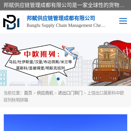
邦赋供应链管理成都有限公司是一家全球性的货物运输代理公司，主要从事：波兰中欧班列、德国中欧班列、出口莫斯科班列、中欧班列进口、蓉欧铁路、成都出口空运等业务，同时亦提供报关、报检、仓储、码头操作等服务。
邦赋供应链管理成都有限公司
Bangfu Supply Chain Management Chengdu Co.,LTD
进出口门到门
成都中欧班列
国际汽运
国际空运
东南亚海运
非洲海运
当前位置：
首页
>
供应商机
>
进出口门到门
> 上饶出口莫斯科中欧
食品进口物流清关
南美海运
班列秋明拼箱
欧洲海运整柜拼箱
进口澳洲食品清关
化妆品进口清关物流
国际海运