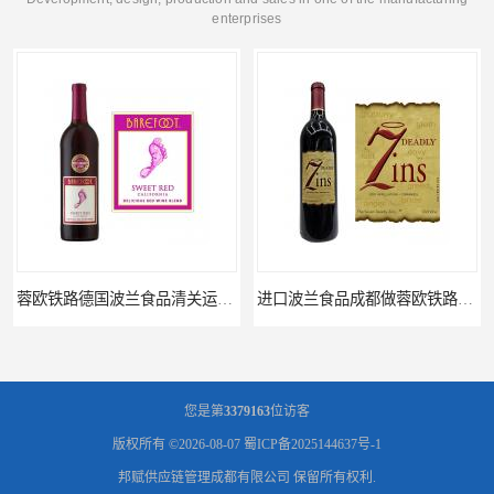
enterprises
蓉欧铁路德国波兰食品清关运输门到门
进口波兰食品成都做蓉欧铁路代理的公司
您是第
3379163
位访客
版权所有 ©2026-08-07
蜀ICP备2025144637号-1
邦赋供应链管理成都有限公司
保留所有权利.