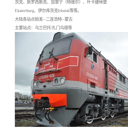
茨克、新罗西斯克、加里宁（特维尔）、叶卡捷林堡
Ekateriburg、伊尔库茨克Irkutsk等等。
大陆各站点始发--二连浩特--蒙古
主要站点：乌兰巴托/扎门乌德等