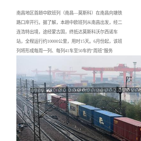
南昌地区首趟中欧班列（南昌—莫斯科）在南昌向塘铁
路口岸开行。据了解，本趟中欧班列从南昌出发，经二
连浩特出境，途经蒙古国，终抵达莫斯科沃尔西诺车
站，全程运行约10000公里，用时15天。6月份起，该班
列将形成每周一列、每列41车至50车的“周班”服务