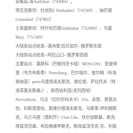
安集延-南Andizhan（743604）。
塔吉克斯坦：杜尚别2 Dushanbe2（745309）、纳巴德
Leninabad（747802）
土库曼斯坦：阿什哈巴德Ashkhabat（752800）、马雷
Mary（751309）
大陆各站点始发--满洲里/后贝加尔--俄罗斯东部
大陆各站点始发--阿拉山口--俄罗斯西部
主要站点：莫斯科（巴维列茨卡娅）MOSCOW、圣彼得
堡（韦杰布斯季）Petersburg、巴尔瑙尔、彼尔姆（布洛
奇纳亚）perm乌里扬诺夫斯克、奥伦堡、萨拉托夫（特
洛菲莫夫斯基2）、新西伯利亚(克列西哈）
Novosibirsk、乌法（切尔尼科夫卡）Ufa、赤塔、普里达
恰、科斯塔里哈、斯维尔德洛夫斯克、乌斯季-伊利姆斯
克、乌兰乌德（塔利齐）Ulan-Ude、伏尔加斯基、斯克-
库兹涅茨基、布拉格维申斯克、新库兹涅茨克-东、利佩