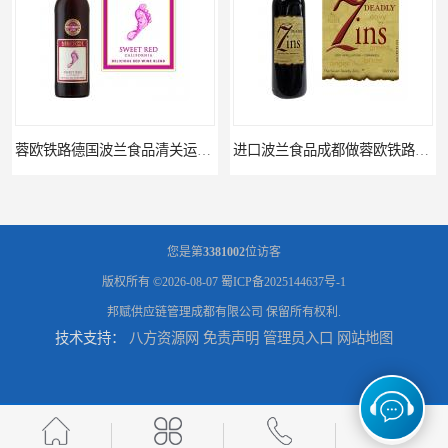
蓉欧铁路德国波兰食品清关运输门到门
进口波兰食品成都做蓉欧铁路代理的公司
您是第
3381002
位访客
版权所有 ©2026-08-07
蜀ICP备2025144637号-1
邦赋供应链管理成都有限公司
保留所有权利.
技术支持：
八方资源网
免责声明
管理员入口
网站地图
蓉欧铁路波兰罗兹食品成都清关物流
蓉欧铁路清关订柜公司，波兰德国蓉欧铁路门到门