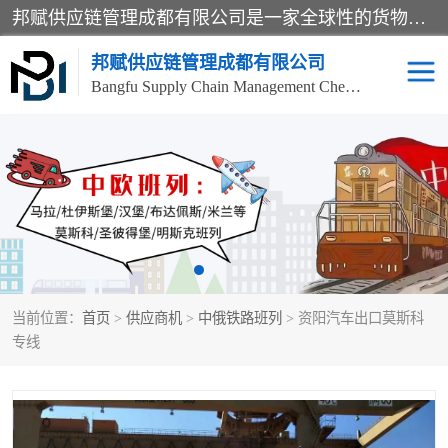
邦赋供应链管理成都有限公司是一家全球性的货物运输代理公司，主要从事：波兰中欧班列、德国中欧班列、出口莫斯科班列、中欧班列进口、蓉欧铁路、成都出口空运等业务，同时亦提供报关、报检、仓储、码头操作等服务。
邦赋供应链管理成都有限公司
Bangfu Supply Chain Management Chengdu Co.,LTD
进出口门到门
成都中欧班列
国际汽运
国际空运
东南亚海运
非洲海运
当前位置：
首页
>
供应商机
>
中俄铁路班列
> 资阳汽车出口莫斯科
食品进口物流清关
南美海运
专线
欧洲海运整柜拼箱
进口澳洲食品清关
化妆品进口清关物流
国际海运