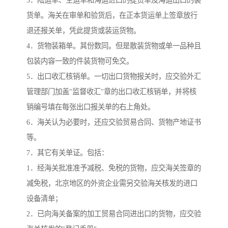
3．陆运单、空运单和海运进口的提货单及海运出口的装
货单。海关在审单和验货后，在正本货运单上签章放行
退还报关单，凭此提货或装运货物。
4．货物装箱单。其份数同。但是散装货物或单一品种且
包装内容一致的件装货物可免交。
5．出口收汇核销单。一切出口货物报关时，应交验外汇
管理部门加盖"监督收汇"章的出口收汇核销单，并将核
销编号填在每张出口报关单的右上角处。
6．海关认为必要时，还应交验贸易合同、货物产地证书
等。
7．其它有关单证。包括：
1．经海关批准准予减税、免税的货物，应交海关签章的
减免税，北京地区的外资企业需另交验海关核发的进口
设备清单；
2．已向海关备案的加工贸易合同进出口的货物，应交验