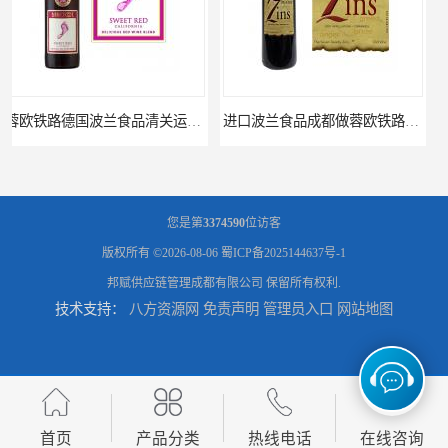
进口波兰食品成都做蓉欧铁路代理的公司
蓉欧铁路波兰罗兹食品成都清关物流
您是第
3374590
位访客
版权所有 ©2026-08-06
蜀ICP备2025144637号-1
邦赋供应链管理成都有限公司
保留所有权利.
技术支持：
八方资源网
免责声明
管理员入口
网站地图
蓉欧铁路清关订柜公司，波兰德国蓉欧铁路门到门
成都运到吉隆口岸物流运输，成都到西藏物流
首页
产品分类
热线电话
在线咨询