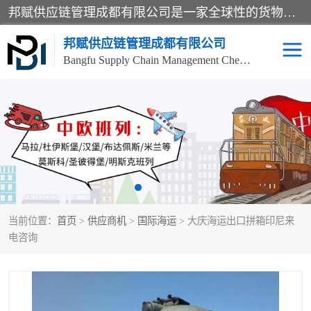
邦赋供应链管理成都有限公司是一家全球性的货物运输代理公司，主要从事：波兰中欧班列、德国中欧班列、出口莫斯科班列、中欧班列进口、蓉欧铁路、成都出口空运等业务，同时亦提供报关、报检、仓储、码头操作等服务。
邦赋供应链管理成都有限公司
Bangfu Supply Chain Management Chengdu Co.,LTD
进出口门到门
成都中欧班列
国际汽运
国际空运
东南亚海运
非洲海运
当前位置：
首页
>
供应商机
>
国际海运
> 大庆海运出口拼箱印尼来
食品进口物流清关
南美海运
电咨询
欧洲海运整柜拼箱
进口澳洲食品清关
化妆品进口清关物流
国际海运