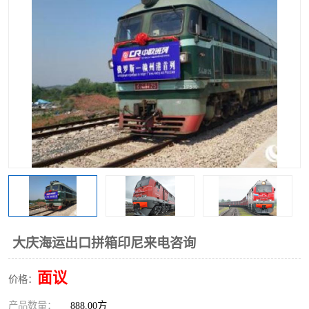
中俄铁路班列
中欧班列进口红酒啤酒
蓉欧班列进口机械设备
马来西亚物流
东南亚铁路
铁路出口拼箱/整柜
中俄班列莫斯科
大庆海运出口拼箱印尼来电咨询
面议
价格：
产品数量：
888.00方