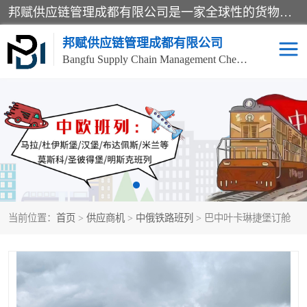
邦赋供应链管理成都有限公司是一家全球性的货物运输代理公司，主要从事：波兰中欧班列、德国中欧班列、出口莫斯科班列、中欧班列进口、蓉欧铁路、成都出口空运等业务，同时亦提供报关、报检、仓储、码头操作等服务。
邦赋供应链管理成都有限公司
Bangfu Supply Chain Management Chengdu Co.,LTD
进出口门到门
成都中欧班列
国际汽运
国际空运
东南亚海运
非洲海运
当前位置：
首页
>
供应商机
>
中俄铁路班列
> 巴中叶卡琳捷堡订舱
食品进口物流清关
南美海运
欧洲海运整柜拼箱
进口澳洲食品清关
化妆品进口清关物流
国际海运