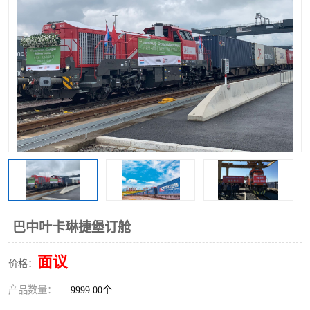
中俄铁路班列
中欧班列进口红酒啤酒
蓉欧班列进口机械设备
马来西亚物流
东南亚铁路
铁路出口拼箱/整柜
中俄班列莫斯科
巴中叶卡琳捷堡订舱
面议
价格：
产品数量：
9999.00个