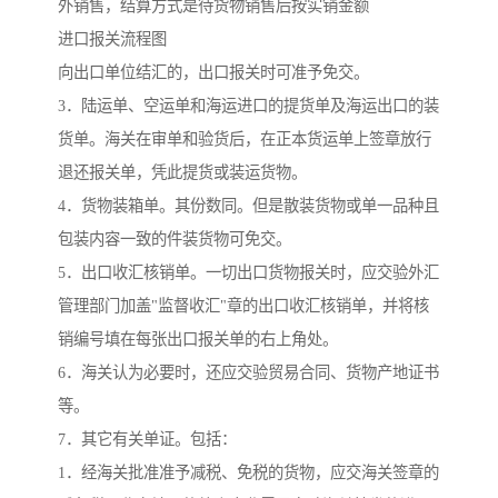
外销售，结算方式是待货物销售后按实销金额
进口报关流程图
向出口单位结汇的，出口报关时可准予免交。
3．陆运单、空运单和海运进口的提货单及海运出口的装
货单。海关在审单和验货后，在正本货运单上签章放行
退还报关单，凭此提货或装运货物。
4．货物装箱单。其份数同。但是散装货物或单一品种且
包装内容一致的件装货物可免交。
5．出口收汇核销单。一切出口货物报关时，应交验外汇
管理部门加盖"监督收汇"章的出口收汇核销单，并将核
销编号填在每张出口报关单的右上角处。
6．海关认为必要时，还应交验贸易合同、货物产地证书
等。
7．其它有关单证。包括：
1．经海关批准准予减税、免税的货物，应交海关签章的