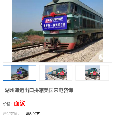
中俄铁路班列
中欧班列进口红酒啤酒
蓉欧班列进口机械设备
马来西亚物流
东南亚铁路
铁路出口拼箱/整柜
中俄班列莫斯科
湖州海运出口拼箱美国来电咨询
面议
价格：
产品数量：
888.00方