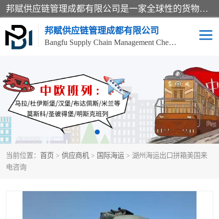
邦赋供应链管理成都有限公司是一家全球性的货物运输代理公司，主要从事：波兰中欧班列、德国中欧班列、出口莫斯科班列、中欧班列进口、蓉欧铁路、成都出口空运等业务，同时亦提供报关、报检、仓储、码头操作等服务。
邦赋供应链管理成都有限公司
Bangfu Supply Chain Management Chengdu Co.,LTD
进出口门到门
成都中欧班列
国际汽运
国际空运
东南亚海运
非洲海运
当前位置：
首页
>
供应商机
>
国际海运
> 湖州海运出口拼箱美国来
食品进口物流清关
南美海运
电咨询
欧洲海运整柜拼箱
进口澳洲食品清关
化妆品进口清关物流
国际海运