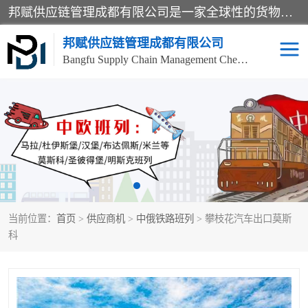
邦赋供应链管理成都有限公司是一家全球性的货物运输代理公司，主要从事：波兰中欧班列、德国中欧班列、出口莫斯科班列、中欧班列进口、蓉欧铁路、成都出口空运等业务，同时亦提供报关、报检、仓储、码头操作等服务。
邦赋供应链管理成都有限公司
Bangfu Supply Chain Management Chengdu Co.,LTD
进出口门到门
成都中欧班列
国际汽运
国际空运
东南亚海运
非洲海运
当前位置：
首页
>
供应商机
>
中俄铁路班列
> 攀枝花汽车出口莫斯
食品进口物流清关
南美海运
科
欧洲海运整柜拼箱
进口澳洲食品清关
化妆品进口清关物流
国际海运