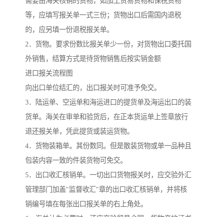
需要由海关核销的货物，如加工贸易货物和保税货物
等，应填写报关单一式三份；货物出口后需国内退税
的，应另填一份退税报关单。
2．货物。要求份数比报关单少一份，对货物出口委托国
外销售，结算方式是待货物销售后按实销金额
进口报关流程图
向出口单位结汇的，出口报关时可准予免交。
3．陆运单、空运单和海运进口的提货单及海运出口的装
货单。海关在审单和验货后，在正本货运单上签章放行
退还报关单，凭此提货或装运货物。
4．货物装箱单。其份数同。但是散装货物或单一品种且
包装内容一致的件装货物可免交。
5．出口收汇核销单。一切出口货物报关时，应交验外汇
管理部门加盖"监督收汇"章的出口收汇核销单，并将核
销编号填在每张出口报关单的右上角处。