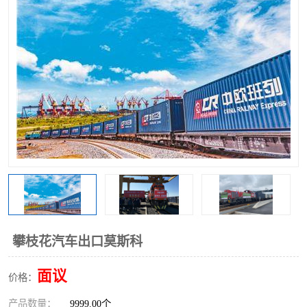
中俄铁路班列
中欧班列进口红酒啤酒
蓉欧班列进口机械设备
马来西亚物流
东南亚铁路
铁路出口拼箱/整柜
中俄班列莫斯科
攀枝花汽车出口莫斯科
面议
价格：
产品数量：
9999.00个