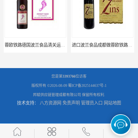
蓉欧铁路德国波兰食品清关运输门到门
进口波兰食品成都做蓉欧铁路代理的公司
您是第
3393766
位访客
版权所有 ©2026-08-09
蜀ICP备2025144637号-1
邦赋供应链管理成都有限公司
保留所有权利.
技术支持：
八方资源网
免责声明
管理员入口
网站地图
蓉欧铁路波兰罗兹食品成都清关物流
蓉欧铁路清关订柜公司，波兰德国蓉欧铁路门到门