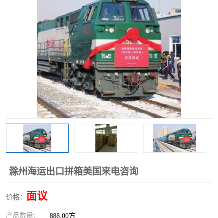
中俄铁路班列
中欧班列进口红酒啤酒
蓉欧班列进口机械设备
马来西亚物流
东南亚铁路
铁路出口拼箱/整柜
中俄班列莫斯科
滁州海运出口拼箱美国来电咨询
面议
价格：
产品数量：
888.00方