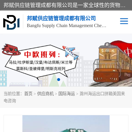
邦赋供应链管理成都有限公司是一家全球性的货物运输代理公司，主要从事：波兰中欧班列、德国中欧班列、出口莫斯科班列、中欧班列进口、蓉欧铁路、成都出口空运等业务，同时亦提供报关、报检、仓储、码头操作等服务。
邦赋供应链管理成都有限公司
Bangfu Supply Chain Management Chengdu Co.,LTD
进出口门到门
成都中欧班列
国际汽运
国际空运
东南亚海运
非洲海运
当前位置：
首页
>
供应商机
>
国际海运
> 滁州海运出口拼箱美国来
食品进口物流清关
南美海运
电咨询
欧洲海运整柜拼箱
进口澳洲食品清关
化妆品进口清关物流
国际海运