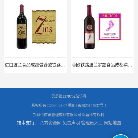
进口波兰食品成都做蓉欧铁路代理的公司
蓉欧铁路波兰罗兹食品成都清关物流
您是第
3379752
位访客
版权所有 ©2026-08-07
蜀ICP备2025144637号-1
邦赋供应链管理成都有限公司
保留所有权利.
技术支持：
八方资源网
免责声明
管理员入口
网站地图