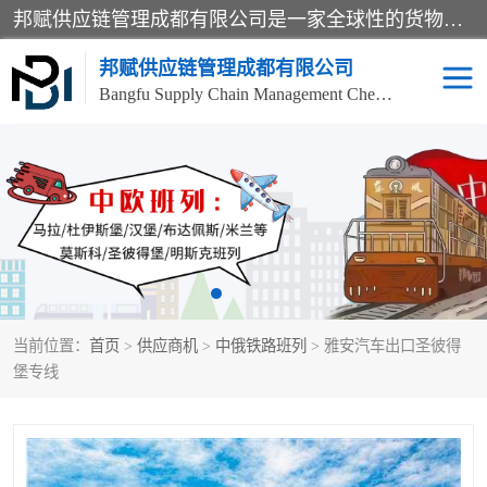
邦赋供应链管理成都有限公司是一家全球性的货物运输代理公司，主要从事：波兰中欧班列、德国中欧班列、出口莫斯科班列、中欧班列进口、蓉欧铁路、成都出口空运等业务，同时亦提供报关、报检、仓储、码头操作等服务。
邦赋供应链管理成都有限公司
Bangfu Supply Chain Management Chengdu Co.,LTD
进出口门到门
成都中欧班列
国际汽运
国际空运
东南亚海运
非洲海运
当前位置：
首页
>
供应商机
>
中俄铁路班列
> 雅安汽车出口圣彼得
食品进口物流清关
南美海运
堡专线
欧洲海运整柜拼箱
进口澳洲食品清关
化妆品进口清关物流
国际海运