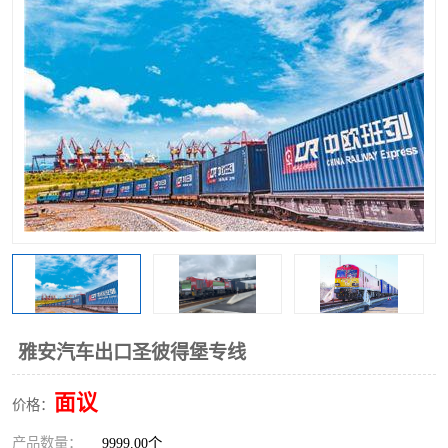
中俄铁路班列
中欧班列进口红酒啤酒
蓉欧班列进口机械设备
马来西亚物流
东南亚铁路
铁路出口拼箱/整柜
中俄班列莫斯科
雅安汽车出口圣彼得堡专线
面议
价格：
产品数量：
9999.00个