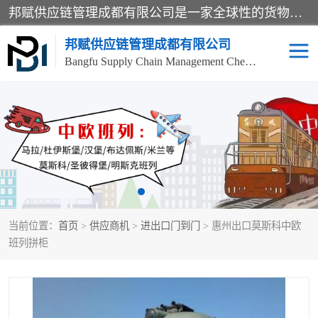
邦赋供应链管理成都有限公司是一家全球性的货物运输代理公司，主要从事：波兰中欧班列、德国中欧班列、出口莫斯科班列、中欧班列进口、蓉欧铁路、成都出口空运等业务，同时亦提供报关、报检、仓储、码头操作等服务。
邦赋供应链管理成都有限公司
Bangfu Supply Chain Management Chengdu Co.,LTD
进出口门到门
成都中欧班列
国际汽运
国际空运
东南亚海运
非洲海运
当前位置：
首页
>
供应商机
>
进出口门到门
> 惠州出口莫斯科中欧
食品进口物流清关
南美海运
班列拼柜
欧洲海运整柜拼箱
进口澳洲食品清关
化妆品进口清关物流
国际海运