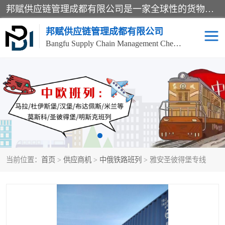
邦赋供应链管理成都有限公司是一家全球性的货物运输代理公司，主要从事：波兰中欧班列、德国中欧班列、出口莫斯科班列、中欧班列进口、蓉欧铁路、成都出口空运等业务，同时亦提供报关、报检、仓储、码头操作等服务。
邦赋供应链管理成都有限公司
Bangfu Supply Chain Management Chengdu Co.,LTD
进出口门到门
成都中欧班列
国际汽运
国际空运
东南亚海运
非洲海运
当前位置：
首页
>
供应商机
>
中俄铁路班列
> 雅安圣彼得堡专线
食品进口物流清关
南美海运
欧洲海运整柜拼箱
进口澳洲食品清关
化妆品进口清关物流
国际海运