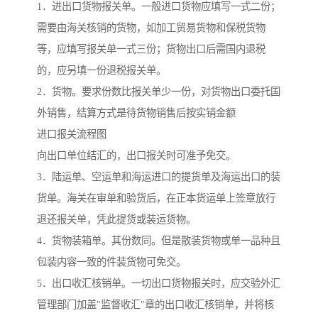
1．进出口货物报关单。一般进口货物应填写一式二份；
需要由海关核销的货物，如加工贸易货物和保税货物
等，应填写报关单一式三份；货物出口后需国内退税
的，应另填一份退税报关单。
2．货物。要求份数比报关单少一份，对货物出口委托国
外销售，结算方式是待货物销售后按实销金额
进口报关流程图
向出口单位结汇的，出口报关时可准予免交。
3．陆运单、空运单和海运进口的提货单及海运出口的装
货单。海关在审单和验货后，在正本货运单上签章放行
退还报关单，凭此提货或装运货物。
4．货物装箱单。其份数同。但是散装货物或单一品种且
包装内容一致的件装货物可免交。
5．出口收汇核销单。一切出口货物报关时，应交验外汇
管理部门加盖"监督收汇"章的出口收汇核销单，并将核