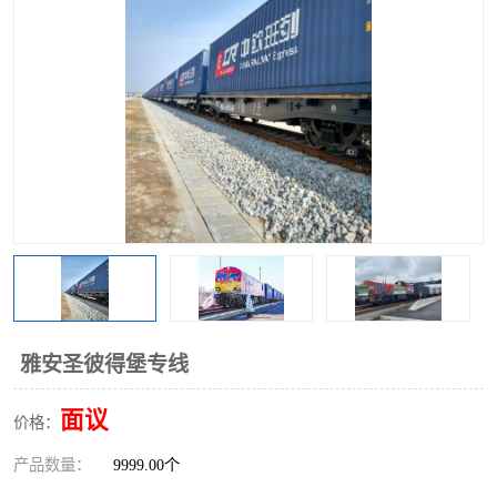
中俄铁路班列
中欧班列进口红酒啤酒
蓉欧班列进口机械设备
马来西亚物流
东南亚铁路
铁路出口拼箱/整柜
中俄班列莫斯科
雅安圣彼得堡专线
面议
价格：
产品数量：
9999.00个