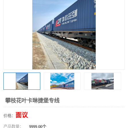
中俄铁路班列
中欧班列进口红酒啤酒
蓉欧班列进口机械设备
马来西亚物流
东南亚铁路
铁路出口拼箱/整柜
中俄班列莫斯科
攀枝花叶卡琳捷堡专线
面议
价格：
产品数量：
9999.00个