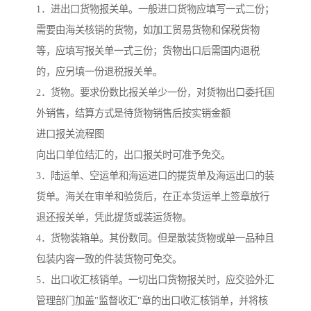
1．进出口货物报关单。一般进口货物应填写一式二份；
需要由海关核销的货物，如加工贸易货物和保税货物
等，应填写报关单一式三份；货物出口后需国内退税
的，应另填一份退税报关单。
2．货物。要求份数比报关单少一份，对货物出口委托国
外销售，结算方式是待货物销售后按实销金额
进口报关流程图
向出口单位结汇的，出口报关时可准予免交。
3．陆运单、空运单和海运进口的提货单及海运出口的装
货单。海关在审单和验货后，在正本货运单上签章放行
退还报关单，凭此提货或装运货物。
4．货物装箱单。其份数同。但是散装货物或单一品种且
包装内容一致的件装货物可免交。
5．出口收汇核销单。一切出口货物报关时，应交验外汇
管理部门加盖"监督收汇"章的出口收汇核销单，并将核