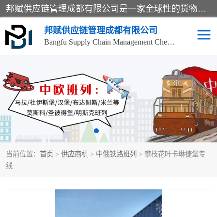
邦赋供应链管理成都有限公司是一家全球性的货物运输代理公司，主要从事：波兰中欧班列、德国中欧班列、出口莫斯科班列、中欧班列进口、蓉欧铁路、成都出口空运等业务，同时亦提供报关、报检、仓储、码头操作等服务。
邦赋供应链管理成都有限公司
Bangfu Supply Chain Management Chengdu Co.,LTD
进出口门到门
成都中欧班列
国际汽运
国际空运
东南亚海运
非洲海运
当前位置：
首页
>
供应商机
>
中俄铁路班列
> 攀枝花叶卡琳捷堡专
食品进口物流清关
南美海运
线
欧洲海运整柜拼箱
进口澳洲食品清关
化妆品进口清关物流
国际海运