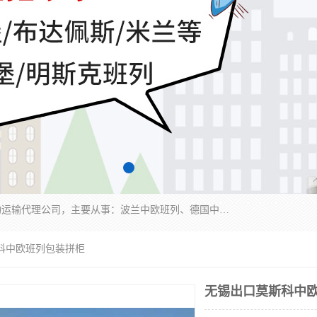
邦赋供应链管理成都有限公司是一家全球性的货物运输代理公司，主要从事：波兰中欧班列、德国中欧班列、出口莫斯科班列、中欧班列进口、蓉欧铁路、成都出口空运等业务，同时亦提供报关、报检、仓储、码头操作等服务。
斯科中欧班列包装拼柜
无锡出口莫斯科中