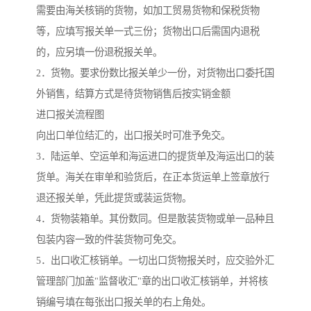
需要由海关核销的货物，如加工贸易货物和保税货物
等，应填写报关单一式三份；货物出口后需国内退税
的，应另填一份退税报关单。
2．货物。要求份数比报关单少一份，对货物出口委托国
外销售，结算方式是待货物销售后按实销金额
进口报关流程图
向出口单位结汇的，出口报关时可准予免交。
3．陆运单、空运单和海运进口的提货单及海运出口的装
货单。海关在审单和验货后，在正本货运单上签章放行
退还报关单，凭此提货或装运货物。
4．货物装箱单。其份数同。但是散装货物或单一品种且
包装内容一致的件装货物可免交。
5．出口收汇核销单。一切出口货物报关时，应交验外汇
管理部门加盖"监督收汇"章的出口收汇核销单，并将核
销编号填在每张出口报关单的右上角处。