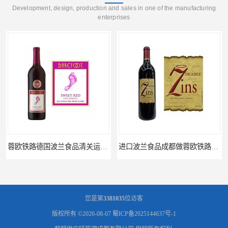
Development, design, production and sales in one of the manufacturing
enterprises
进口波兰食品成都做蓉欧铁路代理的公司
蓉欧铁路波兰罗兹食品成都清关物流
您是第
3381035
位访客
版权所有 ©2026-08-07
蜀ICP备2025144637号-1