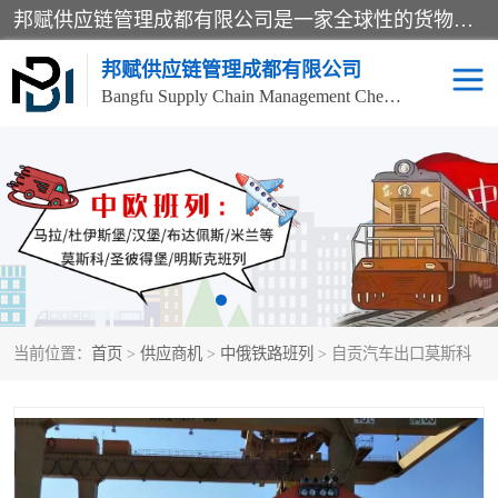
邦赋供应链管理成都有限公司是一家全球性的货物运输代理公司，主要从事：波兰中欧班列、德国中欧班列、出口莫斯科班列、中欧班列进口、蓉欧铁路、成都出口空运等业务，同时亦提供报关、报检、仓储、码头操作等服务。
邦赋供应链管理成都有限公司
Bangfu Supply Chain Management Chengdu Co.,LTD
进出口门到门
成都中欧班列
国际汽运
国际空运
东南亚海运
非洲海运
当前位置：
首页
>
供应商机
>
中俄铁路班列
> 自贡汽车出口莫斯科
食品进口物流清关
南美海运
欧洲海运整柜拼箱
进口澳洲食品清关
化妆品进口清关物流
国际海运