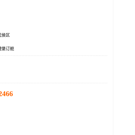
武侯区
捷堡订舱
2466