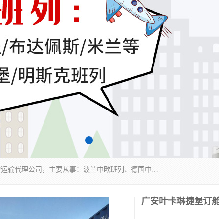
邦赋供应链管理成都有限公司是一家全球性的货物运输代理公司，主要从事：波兰中欧班列、德国中欧班列、出口莫斯科班列、中欧班列进口、蓉欧铁路、成都出口空运等业务，同时亦提供报关、报检、仓储、码头操作等服务。
广安叶卡琳捷堡订