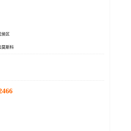
武侯区
口莫斯科
2466