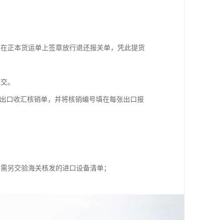
，在正本货运单上签章放行退还报关单，凭此提货
免交。
的出口收汇核销单，并将核销编号填在每张出口报
业需另交验海关核发的进口设备清单；