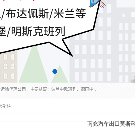
邦赋供应链管理成都有限公司是一家全球性的货物运输代理公司，主要从事：波兰中欧班列、德国中欧班列、出口莫斯科班列、中欧班列进口、蓉欧铁路、成都出口空运等业务，同时亦提供报关、报检、仓储、码头操作等服务。
莫斯科
南充汽车出口莫斯