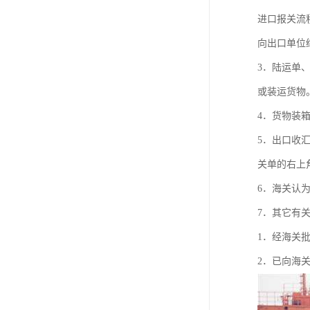
进口报关流
向出口单位
3．陆运单
或装运货物
4．货物装
5．出口收
关单的右上
6．海关认
7．其它有
1．经海关
2．已向海