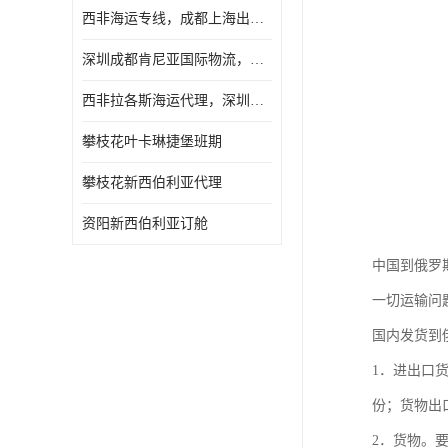
西非海运专线，成都上海出口纳米比亚海运
深圳成都肯尼亚国际物流，成都非洲物流公司
西非拉各斯海运代理，深圳成都拉各斯海运
攀枝花叶卡琳捷堡班期
攀枝花新西伯利亚代理
资阳新西伯利亚订舱
中国到俄罗
一切运输问
国内发货到
1．进出口
份；货物出
2．货物。