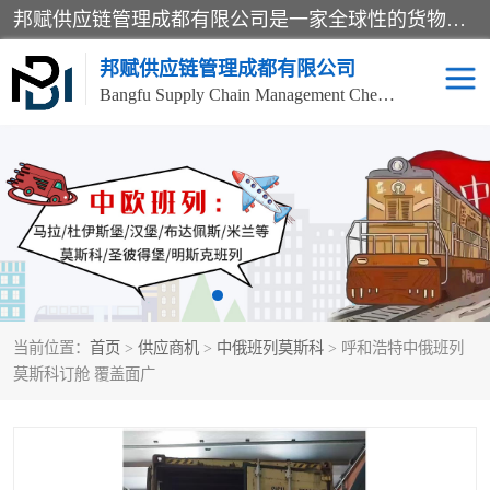
邦赋供应链管理成都有限公司是一家全球性的货物运输代理公司，主要从事：波兰中欧班列、德国中欧班列、出口莫斯科班列、中欧班列进口、蓉欧铁路、成都出口空运等业务，同时亦提供报关、报检、仓储、码头操作等服务。
邦赋供应链管理成都有限公司
Bangfu Supply Chain Management Chengdu Co.,LTD
进出口门到门
成都中欧班列
国际汽运
国际空运
东南亚海运
非洲海运
当前位置：
首页
>
供应商机
>
中俄班列莫斯科
> 呼和浩特中俄班列
食品进口物流清关
南美海运
莫斯科订舱 覆盖面广
欧洲海运整柜拼箱
进口澳洲食品清关
化妆品进口清关物流
国际海运