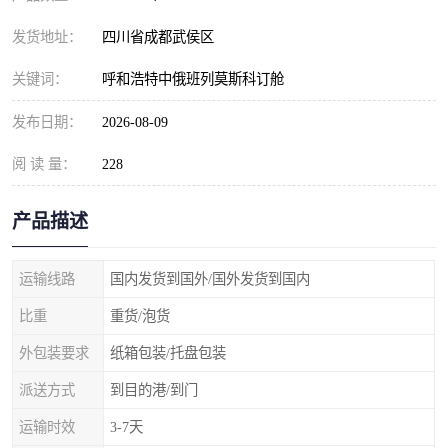
发货地址：
四川省成都武侯区
关键词：
呼和浩特中俄班列莫斯科订舱
发布日期：
2026-08-09
阅 读 量：
228
产品描述
运输线路
国内发货到国外/国外发货到国内
比重
重货/泡货
外包装要求
纸箱包装/托盘包装
派送方式
到目的港/到门
运输时效
3-7天