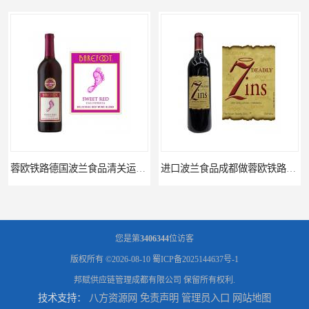
蓉欧铁路德国波兰食品清关运输门到门
进口波兰食品成都做蓉欧铁路代理的公司
您是第
3406344
位访客
版权所有 ©2026-08-10
蜀ICP备2025144637号-1
邦赋供应链管理成都有限公司
保留所有权利.
技术支持：
八方资源网
免责声明
管理员入口
网站地图