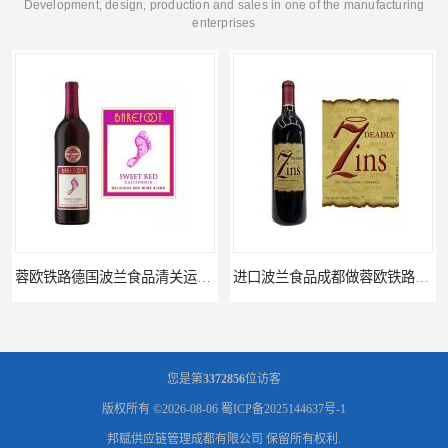
Development, design, production and sales in one of the manufacturing
enterprises
蓉欧铁路德国波兰食品清关运输门到门
进口波兰食品成都做蓉欧铁路代理的公司
您是第
3372856
位访客
版权所有 ©2026-08-06
蜀ICP备2025144637号-1
邦赋供应链管理成都有限公司
保留所有权利.