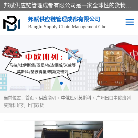
邦赋供应链管理成都有限公司是一家全球性的货物运输代理公司，主要从事：波兰中欧班列、德国中欧班列、出口莫斯科班列、中欧班列进口、蓉欧铁路、成都出口空运等业务，同时亦提供报关、报检、仓储、码头操作等服务。
邦赋供应链管理成都有限公司
Bangfu Supply Chain Management Chengdu Co.,LTD
进出口门到门
成都中欧班列
国际汽运
国际空运
东南亚海运
非洲海运
当前位置：
首页
>
供应商机
>
中俄班列莫斯科
> 广州出口中俄班列
食品进口物流清关
南美海运
莫斯科班列 上门取货
欧洲海运整柜拼箱
进口澳洲食品清关
化妆品进口清关物流
国际海运