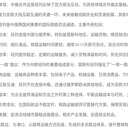
互信体现：中俄合作运营班列反映了双方政治互信，为其他领域合作奠定基础
成为亚欧大陆互联互通的关键一环，未来随着线路优化和货源拓展，其影
班列是中俄两国间重要的国际铁路货运通道，主要作用包括：
贸易往来：班列连接中国与俄罗斯，特别是莫斯科地区，运输货物，降低物
运输时间：相比海运，铁路运输时间更短，通常10-15天即可到达，适合对时
物流效率：班列提供稳定、定期的运输服务，减少货物滞留和时间，优化供应
“一带一路”倡议：作为中欧班列的重要组成部分，莫斯科班列强化了“一带一
化货物运输：运输商品种类丰富，包括电子产品、机械设备、日用消费品、
区域互联互通：班列不仅连接中俄，还通过俄罗斯欧洲其他地区，成为亚欧
企业成本：为企业提供海运和空运之外的第三种选择，平衡运输成本与时效
国际形势变化：在国际航运不稳定时，铁路运输提供可靠替代方案，保障贸易
沿线发展：促进沿线城市基础设施建设，相关产业发展，创造就业机会。
动多式联运：与港口、公路等运输方式衔接，形成的多式联运体系，提升整体