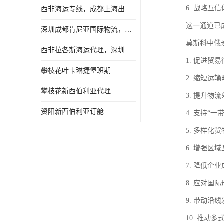
6. 战略
西非海运专线，成都上海出口纳米比亚海运
这一通道已
深圳成都肯尼亚国际物流，成都非洲物流公司
莫斯科中俄
西非拉各斯海运代理，深圳成都拉各斯海运
1. 促进
攀枝花叶卡琳捷堡班期
2. 缩短
攀枝花新西伯利亚代理
3. 提升
资阳新西伯利亚订舱
4. 支持
5. 多样
6. 增强
7. 降低
8. 应对
9. 带动
10. 推