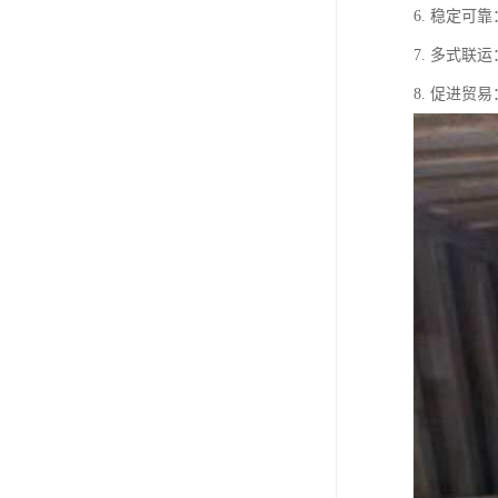
6. 稳定
7. 多式
8. 促进