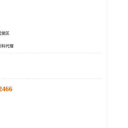
武侯区
斯科代理
2466