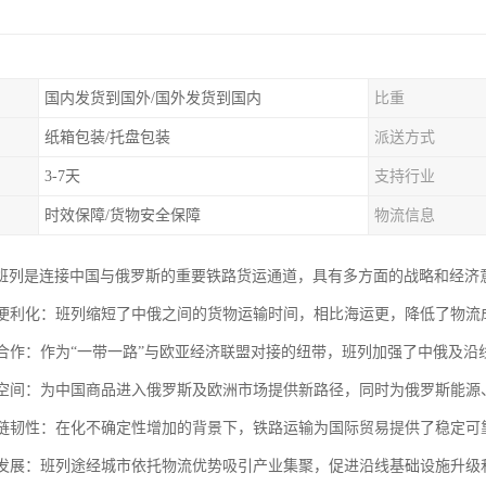
国内发货到国外/国外发货到国内
比重
纸箱包装/托盘包装
派送方式
3-7天
支持行业
时效保障/货物安全保障
物流信息
班列是连接中国与俄罗斯的重要铁路货运通道，具有多方面的战略和经济
贸易便利化：班列缩短了中俄之间的货物运输时间，相比海运更，降低了物
区域合作：作为“一带一路”与欧亚经济联盟对接的纽带，班列加强了中俄及
市场空间：为中国商品进入俄罗斯及欧洲市场提供新路径，同时为俄罗斯能
供应链韧性：在化不确定性增加的背景下，铁路运输为国际贸易提供了稳定
地方发展：班列途经城市依托物流优势吸引产业集聚，促进沿线基础设施升级