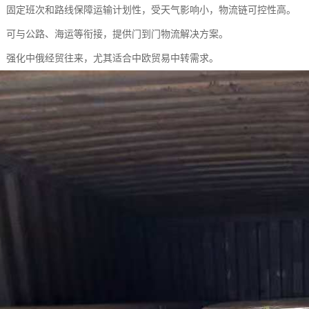
可靠：固定班次和路线保障运输计划性，受天气影响小，物流链可控性高。
联运：可与公路、海运等衔接，提供门到门物流解决方案。
贸易：强化中俄经贸往来，尤其适合中欧贸易中转需求。