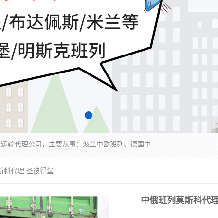
邦赋供应链管理成都有限公司是一家全球性的货物运输代理公司，主要从事：波兰中欧班列、德国中欧班列、出口莫斯科班列、中欧班列进口、蓉欧铁路、成都出口空运等业务，同时亦提供报关、报检、仓储、码头操作等服务。
斯科代理 圣彼得堡
中俄班列莫斯科代理