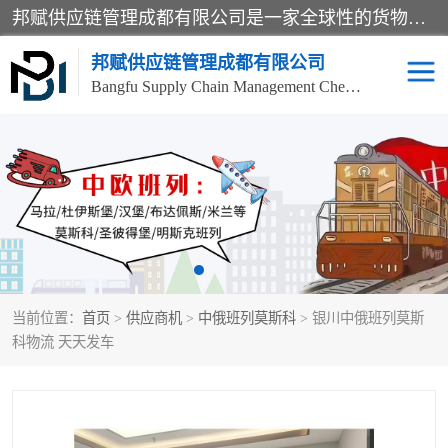
邦赋供应链管理成都有限公司是一家全球性的货物运输代理公司，主要从事：波兰中欧班列、德国中欧班列、出口莫斯科班列、中欧班列进口、蓉欧铁路、成都出口空运等业务，同时亦提供报关、报检、仓储、码头操作等服务。
邦赋供应链管理成都有限公司
Bangfu Supply Chain Management Chengdu Co.,LTD
进出口门到门
成都中欧班列
国际汽运
国际空运
东南亚海运
非洲海运
当前位置：
首页
>
供应商机
>
中俄班列莫斯科
> 银川中俄班列莫斯
食品进口物流清关
南美海运
科物流 天天发车
欧洲海运整柜拼箱
进口澳洲食品清关
化妆品进口清关物流
国际海运