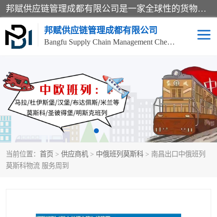
邦赋供应链管理成都有限公司是一家全球性的货物运输代理公司，主要从事：波兰中欧班列、德国中欧班列、出口莫斯科班列、中欧班列进口、蓉欧铁路、成都出口空运等业务，同时亦提供报关、报检、仓储、码头操作等服务。
邦赋供应链管理成都有限公司
Bangfu Supply Chain Management Chengdu Co.,LTD
进出口门到门
成都中欧班列
国际汽运
国际空运
东南亚海运
非洲海运
当前位置：
首页
>
供应商机
>
中俄班列莫斯科
> 南昌出口中俄班列
食品进口物流清关
南美海运
莫斯科物流 服务周到
欧洲海运整柜拼箱
进口澳洲食品清关
化妆品进口清关物流
国际海运