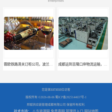
enterprises
蓉欧铁路清关订柜公司，波兰德国蓉欧铁路门到门
成都运到吉隆口岸物流运输，成都到西藏物流
您是第
3373555
位访客
版权所有 ©2026-08-06
蜀ICP备2025144637号-1
邦赋供应链管理成都有限公司
保留所有权利.
技术支持：
八方资源网
免责声明
管理员入口
网站地图