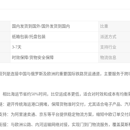
国内发货到国外/国外发货到国内
比重
纸箱包装/托盘包装
派送方式
3-7天
支持行业
时效保障/货物安全保障
物流信息
班列是连接中国与俄罗斯及欧洲的重要国际铁路货运通道，主要服务于跨
运输：相比海运节省约50%时间，比空运成本更低，适合对时效和成本有均
供应链：避开传统海运港口拥堵，保障货物准时交付，尤其适合电子产品、
电商支持：为阿里速卖通、京东等平台提供稳定物流方案，缩短中欧订单交付周
联运衔接：与欧洲公路、内河运输网络对接，实现门到门物流服务，覆盖莫