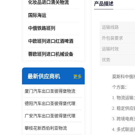
化妆品进口清关物流
产品描述
国际海运
运输线路
中俄铁路班列
外包装要求
中欧班列进口红酒啤酒
运输时效
蓉欧班列进口机械设备
优势
最新供应商机
更多
莫斯科中俄
个方面：
厦门汽车出口圣彼得堡物流
1. 物流
德阳汽车出口圣彼得堡代理
2. 稳定
广安汽车出口圣彼得堡代理
3. 跨境
攀枝花新西伯利亚物流
4. 多式