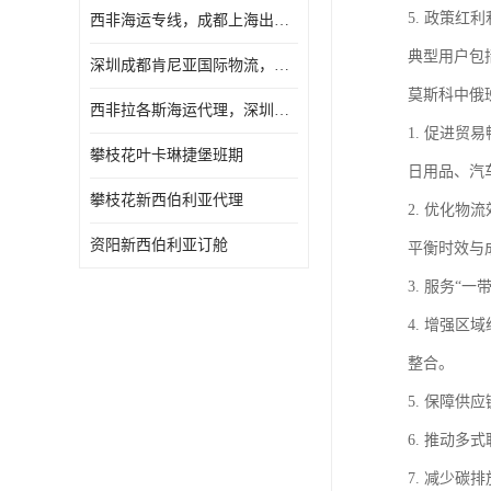
5. 政策
西非海运专线，成都上海出口纳米比亚海运
典型用户包
深圳成都肯尼亚国际物流，成都非洲物流公司
莫斯科中俄
西非拉各斯海运代理，深圳成都拉各斯海运
1. 促进
攀枝花叶卡琳捷堡班期
日用品、汽
攀枝花新西伯利亚代理
2. 优化
资阳新西伯利亚订舱
平衡时效与
3. 服务
4. 增强
整合。
5. 保障
6. 推动
7. 减少