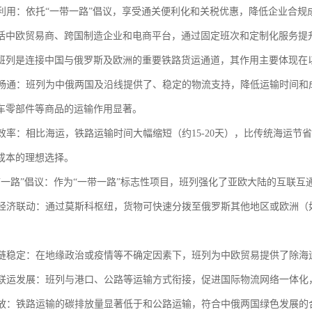
红利利用：依托“一带一路”倡议，享受通关便利化和关税优惠，降低企业合
括中欧贸易商、跨国制造企业和电商平台，通过固定班次和定制化服务提
班列是连接中国与俄罗斯及欧洲的重要铁路货运通道，其作用主要体现在
贸易畅通：班列为中俄两国及沿线提供了、稳定的物流支持，降低运输时间
车零部件等商品的运输作用显著。
物流效率：相比海运，铁路运输时间大幅缩短（约15-20天），比传统海运
成本的理想选择。
“一带一路”倡议：作为“一带一路”标志性项目，班列强化了亚欧大陆的互联
区域经济联动：通过莫斯科枢纽，货物可快速分拨至俄罗斯其他地区或欧洲
供应链稳定：在地缘政治或疫情等不确定因素下，班列为中欧贸易提供了除
多式联运发展：班列与港口、公路等运输方式衔接，促进国际物流网络一体
碳排放：铁路运输的碳排放量显著低于和公路运输，符合中俄两国绿色发展的