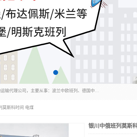
邦赋供应链管理成都有限公司是一家全球性的货物运输代理公司，主要从事：波兰中欧班列、德国中欧班列、出口莫斯科班列、中欧班列进口、蓉欧铁路、成都出口空运等业务，同时亦提供报关、报检、仓储、码头操作等服务。
列莫斯科时间 电煤
银川中俄班列莫斯科