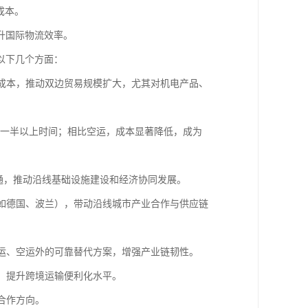
规成本。
升国际物流效率。
以下几个方面：
和成本，推动双边贸易规模扩大，尤其对机电产品、
节省一半以上时间；相比空运，成本显著降低，成为
互通，推动沿线基础设施建设和经济协同发展。
（如德国、波兰），带动沿线城市产业合作与供应链
海运、空运外的可靠替代方案，增强产业链韧性。
化，提升跨境运输便利化水平。
合作方向。