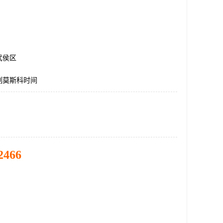
武侯区
列莫斯科时间
2466