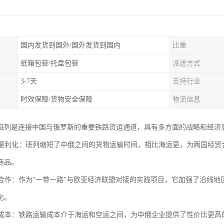
国内发货到国外/国外发货到国内
比重
纸箱包装/托盘包装
派送方式
3-7天
支持行业
时效保障/货物安全保障
物流信息
班列是连接中国与俄罗斯的重要铁路货运通道，具有多方面的战略和经济
贸易便利化：班列缩短了中俄之间的货物运输时间，相比海运更，为两国经
商品。
区域合作：作为“一带一路”与欧亚经济联盟对接的实践项目，它加强了沿线
化。
物流成本：铁路运输成本介于海运和空运之间，为中俄企业提供了性价比更