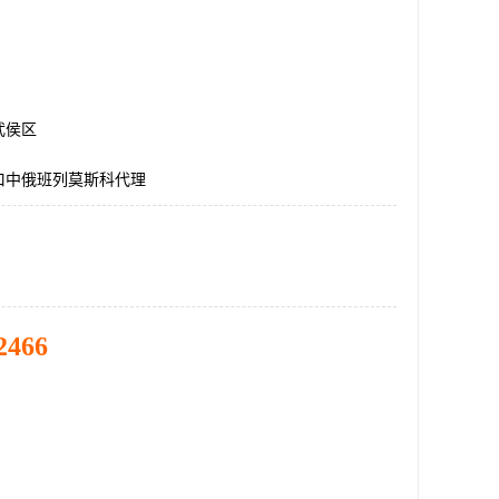
武侯区
口中俄班列莫斯科代理
2466