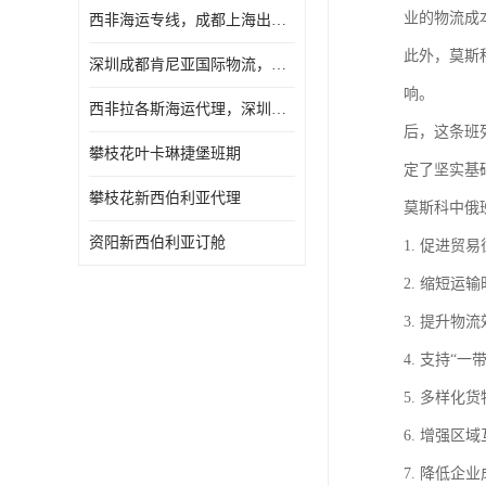
业的物流成
西非海运专线，成都上海出口纳米比亚海运
此外，莫斯
深圳成都肯尼亚国际物流，成都非洲物流公司
响。
西非拉各斯海运代理，深圳成都拉各斯海运
后，这条班
攀枝花叶卡琳捷堡班期
定了坚实基
攀枝花新西伯利亚代理
莫斯科中俄
资阳新西伯利亚订舱
1. 促进
2. 缩短
3. 提升
4. 支持
5. 多样
6. 增强
7. 降低