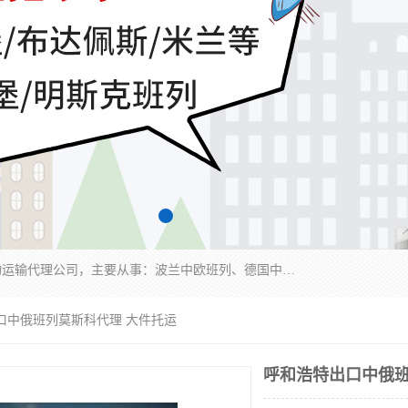
邦赋供应链管理成都有限公司是一家全球性的货物运输代理公司，主要从事：波兰中欧班列、德国中欧班列、出口莫斯科班列、中欧班列进口、蓉欧铁路、成都出口空运等业务，同时亦提供报关、报检、仓储、码头操作等服务。
口中俄班列莫斯科代理 大件托运
呼和浩特出口中俄班