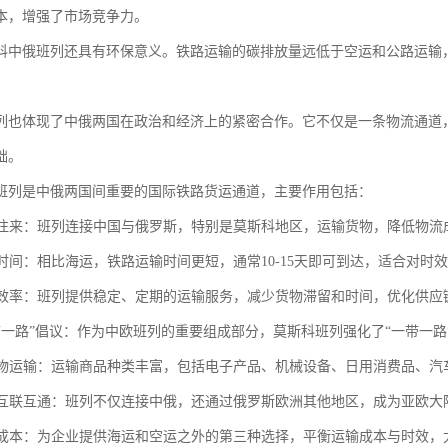
本，增强了市场竞争力。
科中俄班列还具有环保意义。铁路运输的碳排放量远低于空运和公路运输
列也体现了中俄两国在政治和经济上的紧密合作。它不仅是一条物流通道
础。
班列是中俄两国间重要的国际铁路货运通道，主要作用包括：
贸易往来：班列连接中国与俄罗斯，特别是莫斯科地区，运输货物，降低物
运输时间：相比海运，铁路运输时间更短，通常10-15天即可到达，适合对时
物流效率：班列提供稳定、定期的运输服务，减少货物滞留和时间，优化供应
“一带一路”倡议：作为中欧班列的重要组成部分，莫斯科班列强化了“一带一
化货物运输：运输商品种类丰富，包括电子产品、机械设备、日用消费品、
区域互联互通：班列不仅连接中俄，还通过俄罗斯欧洲其他地区，成为亚欧
企业成本：为企业提供海运和空运之外的第三种选择，平衡运输成本与时效