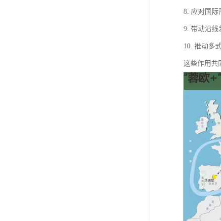
8. 应对
9. 带动
10. 推
这些作用共