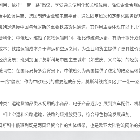
红利利用：依托“一带一路”倡议，享受通关便利化和关税优惠，降低企业合
括中欧贸易商、跨国制造企业和电商平台，通过固定班次和定制化服务提
班列是连接中国与俄罗斯的重要铁路货运通道，其作用主要体现在以下几
贸易便利化：中俄班列缩短了货物运输时间，相比传统海运更，有助于提升
物流成本：铁路运输成本介于海运和空运之间，为企业和货主提供了更具性
区域经济发展：班列加强了莫斯科与中国主要城市（如重庆、义乌等）的经
供应链韧性：在国际局势多变背景下，中俄班列为两国提供了稳定的陆路运
“一带一路”倡议：作为中欧班列的重要组成部分，莫斯科线路深化了“一带一
商品种类：运输货物品类从初期的小商品、电子产品逐步扩展到汽车配件、
优势：相比空运和公路运输，铁路的碳排放更低，符合绿色物流发展趋势。
莫斯科中俄班列既是两国经贸合作的实体纽带，也是欧亚大陆物流网络的