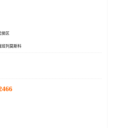
武侯区
俄班列莫斯科
2466