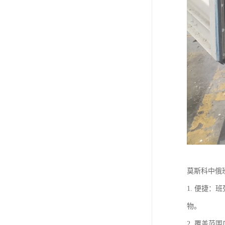
莫斯科中俄
1. 便捷
物。
2. 覆盖