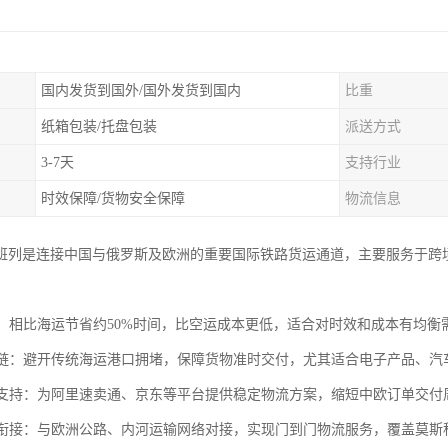
国内发货到国外/国外发货到国内
比重
纸箱包装/托盘包装
派送方式
3-7天
支持行业
时效保障/货物安全保障
物流信息
班列是连接中国与俄罗斯及欧洲的重要国际铁路货运通道，主要服务于跨
运输：相比海运节省约50%时间，比空运成本更低，适合对时效和成本有均
供应链：避开传统海运港口拥堵，保障货物准时交付，尤其适合电子产品、
电商支持：为阿里速卖通、京东等平台提供稳定物流方案，缩短中欧订单交付周
联运衔接：与欧洲公路、内河运输网络对接，实现门到门物流服务，覆盖莫