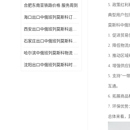
5. 政策
合肥东南亚铁路价格 服务周到
典型用户包
海口出口中俄班列莫斯科订舱 可选择面广
莫斯科中俄
西安出口中俄班列莫斯科运输 专线往返
1. 促进
石家庄出口中俄班列莫斯科班列 一站式服务
2. 降低
哈尔滨中俄班列莫斯科物流 快速到达
3. 推动
沈阳出口中俄班列莫斯科时间 方便快捷可靠性好
4. 增强
5. 支持
互通。
6. 拓展
7. 环保
总体来看，