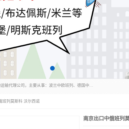
邦赋供应链管理成都有限公司是一家全球性的货物运输代理公司，主要从事：波兰中欧班列、德国中欧班列、出口莫斯科班列、中欧班列进口、蓉欧铁路、成都出口空运等业务，同时亦提供报关、报检、仓储、码头操作等服务。
俄班列莫斯科 沃尔西诺
南京出口中俄班列莫