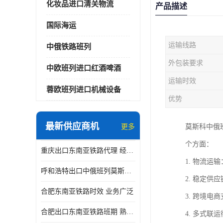
化妆品进口清关物流
产品描述
国际海运
运输线路
中俄铁路班列
外包装要求
中欧班列进口红酒啤酒
运输时效
蓉欧班列进口机械设备
优势
最新供应商机
更多
莫斯科中俄
个方面：
重庆出口东南亚铁路代理 经验丰富
1. 物流
呼和浩特出口中俄班列莫斯科物流 安全省心
2. 稳定
合肥东南亚铁路时效 业务广泛
3. 跨境
合肥出口东南亚铁路班期 熟悉条款
4. 多式