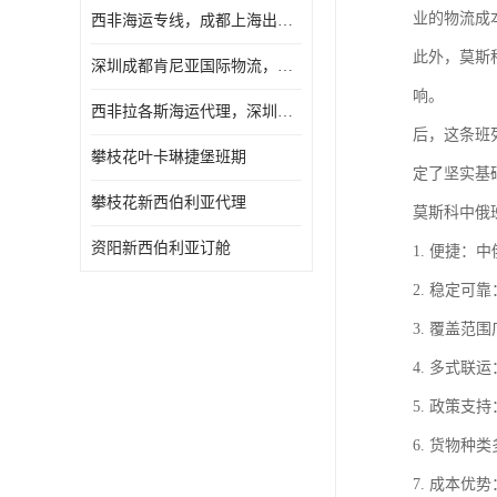
业的物流成
西非海运专线，成都上海出口纳米比亚海运
此外，莫斯
深圳成都肯尼亚国际物流，成都非洲物流公司
响。
西非拉各斯海运代理，深圳成都拉各斯海运
后，这条班
攀枝花叶卡琳捷堡班期
定了坚实基
攀枝花新西伯利亚代理
莫斯科中俄
资阳新西伯利亚订舱
1. 便捷
2. 稳定
3. 覆盖
4. 多式
5. 政策
6. 货物
7. 成本