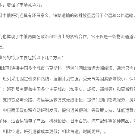
本，增强了市场竞争力。
科中俄班列还具有环保意义。铁路运输的碳排放量远低于空运和公路运输
列也体现了中俄两国在政治和经济上的紧密合作。它不仅是一条物流通道
础。
班列的特点主要包括以下几个方面：
：中俄班列连接中国多个城市与莫斯科，运输时间比海运大幅缩短，通常只需1
可靠：班列采用固定班次和路线，运输计划性强，受天气等因素影响较小，保
范围广：班列服务覆盖中国多个主要城市（如重庆、成都、郑州等）和莫斯
联运：支持铁路与公路、海运等运输方式无缝衔接，提供门到门物流服务，
支持：中俄两国政府积推动班列发展，提供通关便利、等政策支持，降低运营
种类多样：适合运输电子产品、机械设备、日用百货、汽车配件等多种商品
优势：相比空运，班列运输成本更低；相比海运，时间更短，。