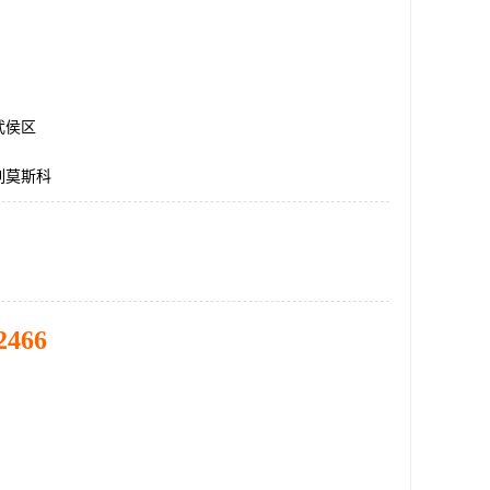
武侯区
列莫斯科
2466