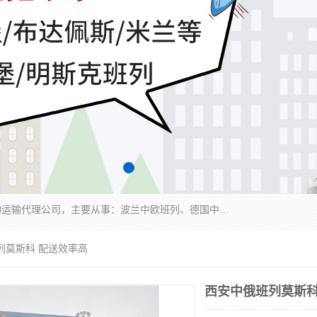
邦赋供应链管理成都有限公司是一家全球性的货物运输代理公司，主要从事：波兰中欧班列、德国中欧班列、出口莫斯科班列、中欧班列进口、蓉欧铁路、成都出口空运等业务，同时亦提供报关、报检、仓储、码头操作等服务。
列莫斯科 配送效率高
西安中俄班列莫斯科