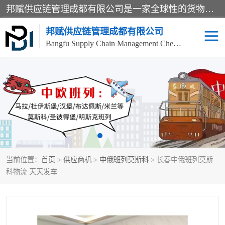
邦赋供应链管理成都有限公司是一家全球性的货物运输代理公司，主要从事：波兰中欧班列、德国中欧班列、出口莫斯科班列、中欧班列进口、蓉欧铁路、成都出口空运等业务，同时亦提供报关、报检、仓储、码头操作等服务。
邦赋供应链管理成都有限公司
Bangfu Supply Chain Management Chengdu Co.,LTD
进出口门到门
成都中欧班列
国际汽运
国际空运
东南亚海运
非洲海运
当前位置：
首页
>
供应商机
>
中俄班列莫斯科
> 长春中俄班列莫斯
食品进口物流清关
南美海运
科物流 天天发车
欧洲海运整柜拼箱
进口澳洲食品清关
化妆品进口清关物流
国际海运