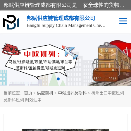
邦赋供应链管理成都有限公司是一家全球性的货物运输代理公司，主要从事：波兰中欧班列、德国中欧班列、出口莫斯科班列、中欧班列进口、蓉欧铁路、成都出口空运等业务，同时亦提供报关、报检、仓储、码头操作等服务。
邦赋供应链管理成都有限公司
Bangfu Supply Chain Management Chengdu Co.,LTD
进出口门到门
成都中欧班列
国际汽运
国际空运
东南亚海运
非洲海运
当前位置：
首页
>
供应商机
>
中俄班列莫斯科
> 杭州出口中俄班列
食品进口物流清关
南美海运
莫斯科班列 时效适中
欧洲海运整柜拼箱
进口澳洲食品清关
化妆品进口清关物流
国际海运