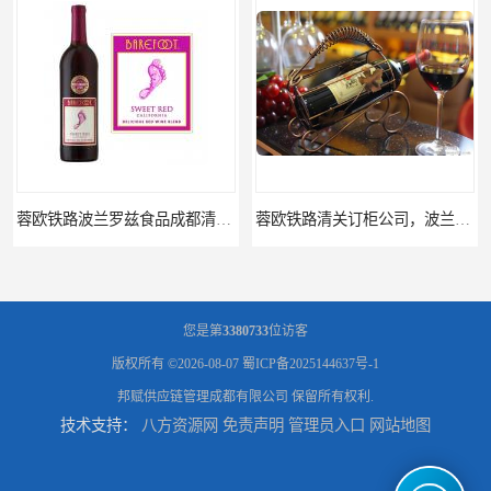
蓉欧铁路清关订柜公司，波兰德国蓉欧铁路门到门
成都运到吉隆口岸物流运输，成都到西藏物流
您是第
3380733
位访客
版权所有 ©2026-08-07
蜀ICP备2025144637号-1
邦赋供应链管理成都有限公司
保留所有权利.
技术支持：
八方资源网
免责声明
管理员入口
网站地图