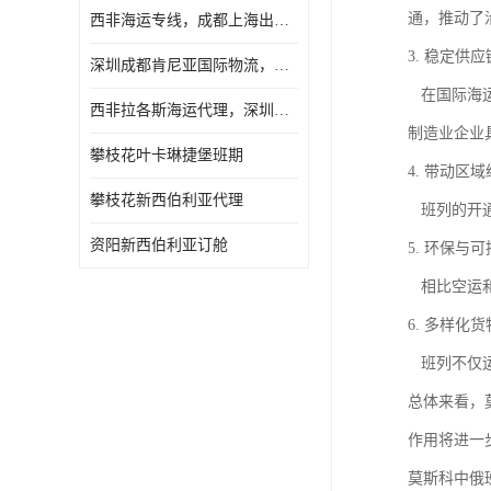
通，推动了
西非海运专线，成都上海出口纳米比亚海运
3. 稳定供
深圳成都肯尼亚国际物流，成都非洲物流公司
在国际海运
西非拉各斯海运代理，深圳成都拉各斯海运
制造业企业
攀枝花叶卡琳捷堡班期
4. 带动区
攀枝花新西伯利亚代理
班列的开通
资阳新西伯利亚订舱
5. 环保与
相比空运和
6. 多样化
班列不仅运
总体来看，
作用将进一
莫斯科中俄