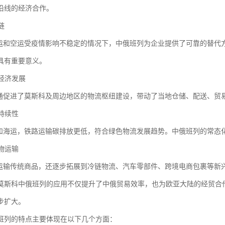
沿线的经济合作。
应链
和空运受疫情影响不稳定的情况下，中俄班列为企业提供了可靠的替代
具有重要意义。
域经济发展
促进了莫斯科及周边地区的物流枢纽建设，带动了当地仓储、配送、贸
可持续性
海运，铁路运输碳排放更低，符合绿色物流发展趋势。中俄班列的常态
货物运输
输传统商品，还逐步拓展到冷链物流、汽车零部件、跨境电商包裹等新
莫斯科中俄班列的应用不仅提升了中俄贸易效率，也为欧亚大陆的经贸合
步扩大。
班列的特点主要体现在以下几个方面：