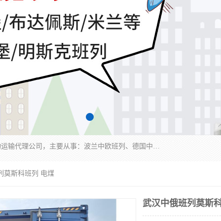
邦赋供应链管理成都有限公司是一家全球性的货物运输代理公司，主要从事：波兰中欧班列、德国中欧班列、出口莫斯科班列、中欧班列进口、蓉欧铁路、成都出口空运等业务，同时亦提供报关、报检、仓储、码头操作等服务。
列莫斯科班列 电煤
武汉中俄班列莫斯科