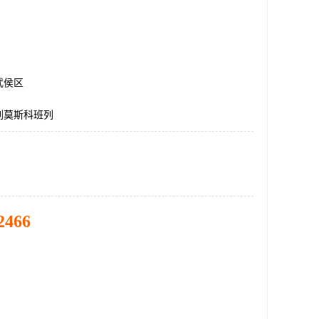
武侯区
列莫斯科班列
2466