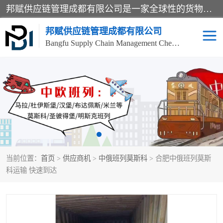
邦赋供应链管理成都有限公司是一家全球性的货物运输代理公司，主要从事：波兰中欧班列、德国中欧班列、出口莫斯科班列、中欧班列进口、蓉欧铁路、成都出口空运等业务，同时亦提供报关、报检、仓储、码头操作等服务。
邦赋供应链管理成都有限公司
Bangfu Supply Chain Management Chengdu Co.,LTD
进出口门到门
成都中欧班列
国际汽运
国际空运
东南亚海运
非洲海运
当前位置：
首页
>
供应商机
>
中俄班列莫斯科
> 合肥中俄班列莫斯
食品进口物流清关
南美海运
科运输 快速到达
欧洲海运整柜拼箱
进口澳洲食品清关
化妆品进口清关物流
国际海运