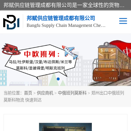
邦赋供应链管理成都有限公司是一家全球性的货物运输代理公司，主要从事：波兰中欧班列、德国中欧班列、出口莫斯科班列、中欧班列进口、蓉欧铁路、成都出口空运等业务，同时亦提供报关、报检、仓储、码头操作等服务。
邦赋供应链管理成都有限公司
Bangfu Supply Chain Management Chengdu Co.,LTD
进出口门到门
成都中欧班列
国际汽运
国际空运
东南亚海运
非洲海运
当前位置：
首页
>
供应商机
>
中俄班列莫斯科
> 郑州出口中俄班列
食品进口物流清关
南美海运
莫斯科物流 快速到达
欧洲海运整柜拼箱
进口澳洲食品清关
化妆品进口清关物流
国际海运