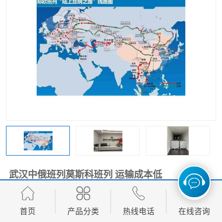
中俄铁路班列
中欧班列进口红酒啤酒
蓉欧班列进口机械设备
马来西亚物流
东南亚铁路
铁路出口拼箱/整柜
中俄班列莫斯科
武汉中俄班列莫斯科班列 运输成本低
面议
价格：
首页
产品分类
热线电话
在线咨询
产品数量：
9999.00个