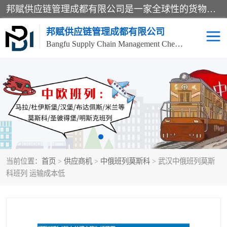
邦赋供应链管理成都有限公司是一家全球性的货物运输代理公司，主要从事：波兰中欧班列、德国中欧班列、出口莫斯科班列、中欧班列进口、蓉欧铁路、成都出口空运等业务，同时亦提供报关、报检、仓储、码头操作等服务。
邦赋供应链管理成都有限公司
Bangfu Supply Chain Management Chengdu Co.,LTD
进出口门到门
成都中欧班列
国际汽运
国际空运
东南亚海运
非洲海运
当前位置：
首页
>
供应商机
>
中俄班列莫斯科
> 武汉中俄班列莫斯
食品进口物流清关
南美海运
科班列 运输成本低
欧洲海运整柜拼箱
进口澳洲食品清关
化妆品进口清关物流
国际海运