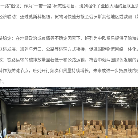
“一带一路”倡议：作为“一带一路”标志性项目，班列强化了亚欧大陆的互联
区域经济联动：通过莫斯科枢纽，货物可快速分拨至俄罗斯其他地区或欧洲
供应链稳定：在地缘政治或疫情等不确定因素下，班列为中欧贸易提供了除
多式联运发展：班列与港口、公路等运输方式衔接，促进国际物流网络一体
碳排放：铁路运输的碳排放量显著低于和公路运输，符合中俄两国绿色发展的
科作为关键节点，班列开行频次和货量持续增长，未来或进一步拓展线路
作。