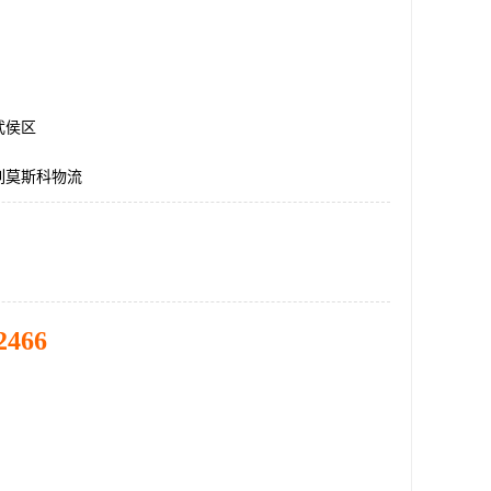
武侯区
列莫斯科物流
2466