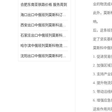
业的物流成
合肥东南亚铁路价格 服务周到
此外，莫斯
海口出口中俄班列莫斯科订舱 可选择面广
响。
西安出口中俄班列莫斯科运输 专线往返
后，这条班
石家庄出口中俄班列莫斯科班列 一站式服务
定了坚实基
哈尔滨中俄班列莫斯科物流 快速到达
莫斯科中俄
沈阳出口中俄班列莫斯科时间 方便快捷可靠性好
1. 促进
2. 加强
3. 支持
4. 提升
5. 带动
6. 增强
这些作用共