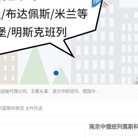
邦赋供应链管理成都有限公司是一家全球性的货物运输代理公司，主要从事：波兰中欧班列、德国中欧班列、出口莫斯科班列、中欧班列进口、蓉欧铁路、成都出口空运等业务，同时亦提供报关、报检、仓储、码头操作等服务。
列莫斯科物流 大件托运
南京中俄班列莫斯科