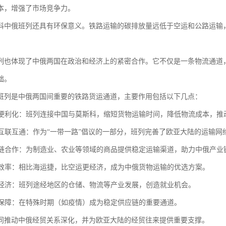
本，增强了市场竞争力。
科中俄班列还具有环保意义。铁路运输的碳排放量远低于空运和公路运输
列也体现了中俄两国在政治和经济上的紧密合作。它不仅是一条物流通道
础。
班列是中俄两国间重要的铁路货运通道，主要作用包括以下几点：
贸易便利化：班列连接中国与莫斯科，缩短货物运输时间，降低物流成本，推
区域互联互通：作为“一带一路”倡议的一部分，班列完善了欧亚大陆的运输
产业链合作：为制造业、农业等领域的商品提供稳定运输渠道，助力中俄产业
物流效率：相比海运捷，比空运更经济，成为中俄货物运输的优选方案。
沿线经济：班列途经地区的仓储、物流等产业发展，创造就业机会。
应急保障：在特殊时期（如疫情）成为稳定供应链的重要通道。
同推动中俄经贸关系深化，并为欧亚大陆的经贸往来提供重要支撑。