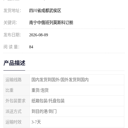
发货地址：
四川省成都武侯区
关键词：
南宁中俄班列莫斯科订舱
发布日期：
2026-08-09
阅 读 量：
84
产品描述
运输线路
国内发货到国外/国外发货到国内
比重
重货/泡货
外包装要求
纸箱包装/托盘包装
派送方式
到目的港/到门
运输时效
3-7天