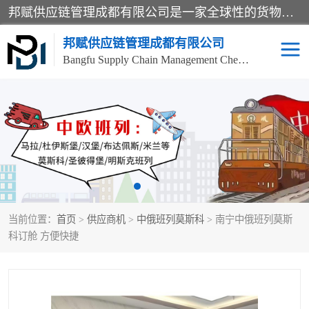
邦赋供应链管理成都有限公司是一家全球性的货物运输代理公司，主要从事：波兰中欧班列、德国中欧班列、出口莫斯科班列、中欧班列进口、蓉欧铁路、成都出口空运等业务，同时亦提供报关、报检、仓储、码头操作等服务。
邦赋供应链管理成都有限公司
Bangfu Supply Chain Management Chengdu Co.,LTD
进出口门到门
成都中欧班列
国际汽运
国际空运
东南亚海运
非洲海运
当前位置：
首页
>
供应商机
>
中俄班列莫斯科
> 南宁中俄班列莫斯
食品进口物流清关
南美海运
科订舱 方便快捷
欧洲海运整柜拼箱
进口澳洲食品清关
化妆品进口清关物流
国际海运