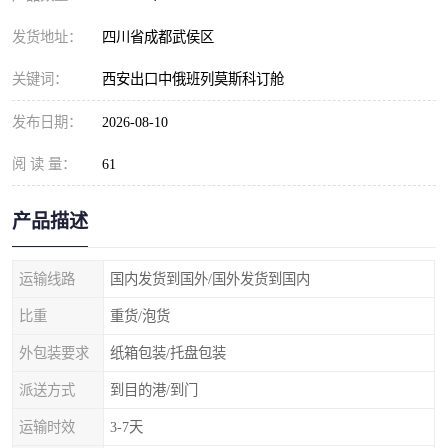
发货地址：
四川省成都武侯区
关键词：
西安出口中俄班列莫斯科订舱
发布日期：
2026-08-10
阅 读 量：
61
产品描述
运输线路
国内发货到国外/国外发货到国内
比重
重货/泡货
外包装要求
纸箱包装/托盘包装
派送方式
到目的港/到门
运输时效
3-7天