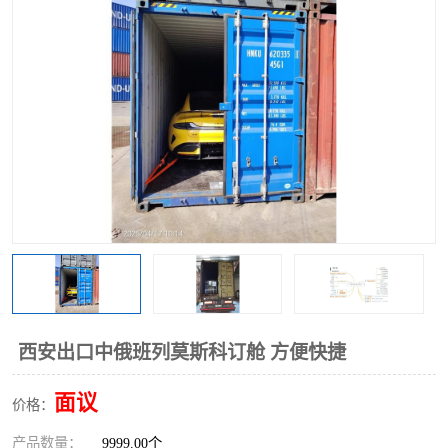
中俄铁路班列
中欧班列进口红酒啤酒
蓉欧班列进口机械设备
马来西亚物流
东南亚铁路
铁路出口拼箱/整柜
中俄班列莫斯科
西安出口中俄班列莫斯科订舱 方便快捷
面议
价格：
产品数量：
9999.00个