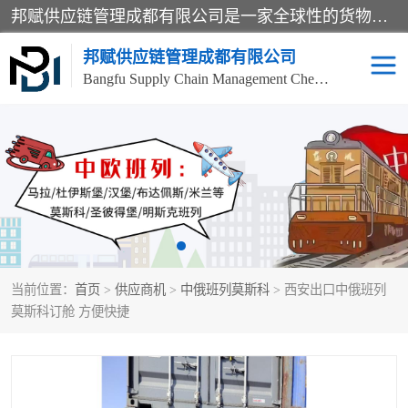
邦赋供应链管理成都有限公司是一家全球性的货物运输代理公司，主要从事：波兰中欧班列、德国中欧班列、出口莫斯科班列、中欧班列进口、蓉欧铁路、成都出口空运等业务，同时亦提供报关、报检、仓储、码头操作等服务。
邦赋供应链管理成都有限公司
Bangfu Supply Chain Management Chengdu Co.,LTD
进出口门到门
成都中欧班列
国际汽运
国际空运
东南亚海运
非洲海运
当前位置：
首页
>
供应商机
>
中俄班列莫斯科
> 西安出口中俄班列
食品进口物流清关
南美海运
莫斯科订舱 方便快捷
欧洲海运整柜拼箱
进口澳洲食品清关
化妆品进口清关物流
国际海运