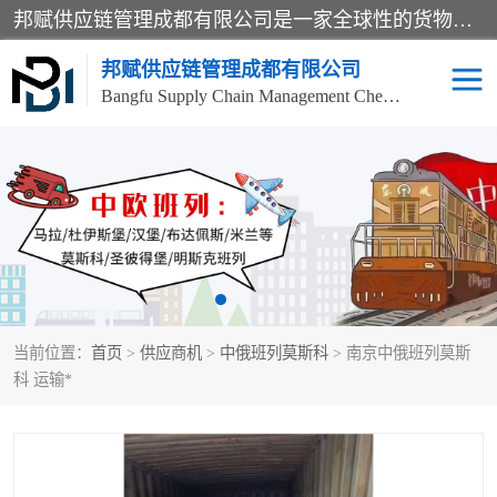
邦赋供应链管理成都有限公司是一家全球性的货物运输代理公司，主要从事：波兰中欧班列、德国中欧班列、出口莫斯科班列、中欧班列进口、蓉欧铁路、成都出口空运等业务，同时亦提供报关、报检、仓储、码头操作等服务。
邦赋供应链管理成都有限公司
Bangfu Supply Chain Management Chengdu Co.,LTD
进出口门到门
成都中欧班列
国际汽运
国际空运
东南亚海运
非洲海运
当前位置：
首页
>
供应商机
>
中俄班列莫斯科
> 南京中俄班列莫斯
食品进口物流清关
南美海运
科 运输*
欧洲海运整柜拼箱
进口澳洲食品清关
化妆品进口清关物流
国际海运