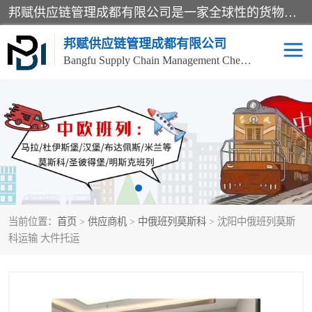
邦赋供应链管理成都有限公司是一家全球性的货物运输代理公司，主要从事：波兰中欧班列、德国中欧班列、出口莫斯科班列、中欧班列进口、蓉欧铁路、成都出口空运等业务，同时亦提供报关、报检、仓储、码头操作等服务。
邦赋供应链管理成都有限公司
Bangfu Supply Chain Management Chengdu Co.,LTD
进出口门到门
成都中欧班列
国际汽运
国际空运
东南亚海运
非洲海运
当前位置：
首页
>
供应商机
>
中俄班列莫斯科
> 沈阳中俄班列莫斯
食品进口物流清关
南美海运
科运输 大件托运
欧洲海运整柜拼箱
进口澳洲食品清关
化妆品进口清关物流
国际海运