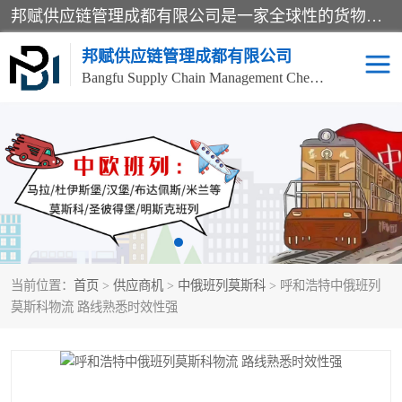
邦赋供应链管理成都有限公司是一家全球性的货物运输代理公司，主要从事：波兰中欧班列、德国中欧班列、出口莫斯科班列、中欧班列进口、蓉欧铁路、成都出口空运等业务，同时亦提供报关、报检、仓储、码头操作等服务。
邦赋供应链管理成都有限公司
Bangfu Supply Chain Management Chengdu Co.,LTD
进出口门到门
成都中欧班列
国际汽运
国际空运
东南亚海运
非洲海运
当前位置：
首页
>
供应商机
>
中俄班列莫斯科
> 呼和浩特中俄班列
食品进口物流清关
南美海运
莫斯科物流 路线熟悉时效性强
欧洲海运整柜拼箱
进口澳洲食品清关
化妆品进口清关物流
国际海运