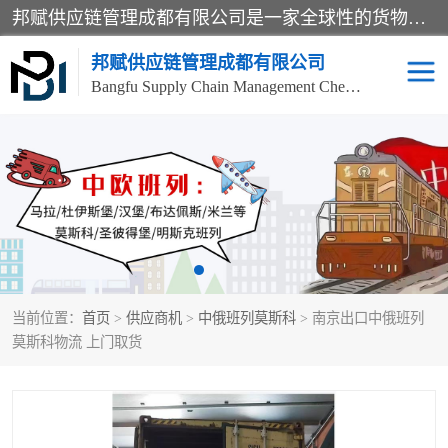
邦赋供应链管理成都有限公司是一家全球性的货物运输代理公司，主要从事：波兰中欧班列、德国中欧班列、出口莫斯科班列、中欧班列进口、蓉欧铁路、成都出口空运等业务，同时亦提供报关、报检、仓储、码头操作等服务。
邦赋供应链管理成都有限公司
Bangfu Supply Chain Management Chengdu Co.,LTD
进出口门到门
成都中欧班列
国际汽运
国际空运
东南亚海运
非洲海运
当前位置：
首页
>
供应商机
>
中俄班列莫斯科
> 南京出口中俄班列
食品进口物流清关
南美海运
莫斯科物流 上门取货
欧洲海运整柜拼箱
进口澳洲食品清关
化妆品进口清关物流
国际海运