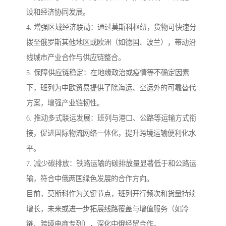
设和经济协同发展。
4. 增强区域经济联动：通过莫斯科枢纽，货物可快速分
拨至俄罗斯其他地区或欧洲（如德国、波兰），带动沿
线城市产业合作与供应链整合。
5. 保障供应链稳定：在地缘政治或疫情等不确定因素
下，班列为中欧贸易提供了除海运、空运外的可靠替代
方案，增强产业链韧性。
6. 推动多式联运发展：班列与港口、公路等运输方式衔
接，促进国际物流网络一体化，提升跨境运输便利化水
平。
7. 减少碳排放：铁路运输的碳排放量显著低于和公路运
输，符合中俄两国绿色发展的合作方向。
目前，莫斯科作为关键节点，班列开行频次和货量持续
增长，未来或进一步拓展线路覆盖与增值服务（如冷
链、跨境电商专列），深化中俄经贸合作。