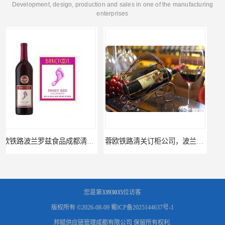
Development, design, production and sales in one of the manufacturing
enterprises
蓉欧铁路清关订柜公司，波兰德国蓉欧铁路门到门
成都运到吉隆口岸物流运输，成都到西藏物流
您是第
3393035
位访客
版权所有 ©2026-08-09
蜀ICP备2025144637号-1
邦赋供应链管理成都有限公司
保留所有权利.