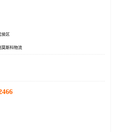
武侯区
列莫斯科物流
2466