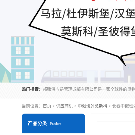
热门搜索：
当前位置：
首页
>
供应商机
>
中俄班列莫斯科
> 长春中俄班
产品分类
Product