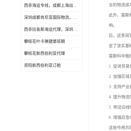
业的物流成
西非海运专线，成都上海出口纳米比亚海运
此外，莫斯
深圳成都肯尼亚国际物流，成都非洲物流公司
响。
西非拉各斯海运代理，深圳成都拉各斯海运
后，这条班
攀枝花叶卡琳捷堡班期
定了坚实基
攀枝花新西伯利亚代理
莫斯科中俄
资阳新西伯利亚订舱
1. 促进
2. 加强
3. 支持
4. 提升
5. 带动
6. 增强
这些作用共