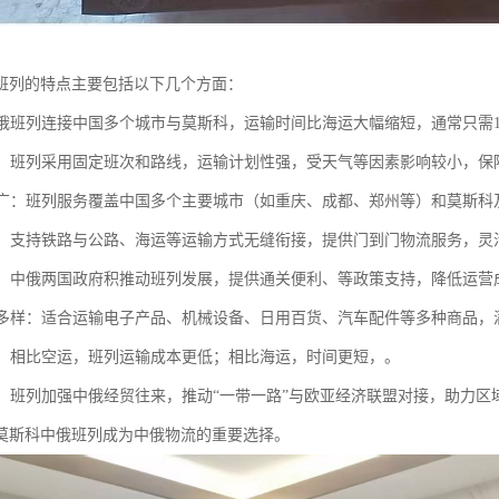
班列的特点主要包括以下几个方面：
：中俄班列连接中国多个城市与莫斯科，运输时间比海运大幅缩短，通常只需1
可靠：班列采用固定班次和路线，运输计划性强，受天气等因素影响较小，保
范围广：班列服务覆盖中国多个主要城市（如重庆、成都、郑州等）和莫斯
联运：支持铁路与公路、海运等运输方式无缝衔接，提供门到门物流服务，
支持：中俄两国政府积推动班列发展，提供通关便利、等政策支持，降低运营
种类多样：适合运输电子产品、机械设备、日用百货、汽车配件等多种商品
优势：相比空运，班列运输成本更低；相比海运，时间更短，。
贸易：班列加强中俄经贸往来，推动“一带一路”与欧亚经济联盟对接，助力区
莫斯科中俄班列成为中俄物流的重要选择。