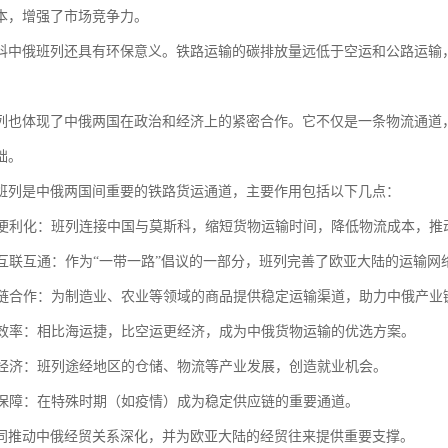
本，增强了市场竞争力。
科中俄班列还具有环保意义。铁路运输的碳排放量远低于空运和公路运输
列也体现了中俄两国在政治和经济上的紧密合作。它不仅是一条物流通道
础。
班列是中俄两国间重要的铁路货运通道，主要作用包括以下几点：
贸易便利化：班列连接中国与莫斯科，缩短货物运输时间，降低物流成本，推
区域互联互通：作为“一带一路”倡议的一部分，班列完善了欧亚大陆的运输
产业链合作：为制造业、农业等领域的商品提供稳定运输渠道，助力中俄产业
物流效率：相比海运捷，比空运更经济，成为中俄货物运输的优选方案。
沿线经济：班列途经地区的仓储、物流等产业发展，创造就业机会。
应急保障：在特殊时期（如疫情）成为稳定供应链的重要通道。
同推动中俄经贸关系深化，并为欧亚大陆的经贸往来提供重要支撑。