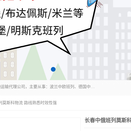
邦赋供应链管理成都有限公司是一家全球性的货物运输代理公司，主要从事：波兰中欧班列、德国中欧班列、出口莫斯科班列、中欧班列进口、蓉欧铁路、成都出口空运等业务，同时亦提供报关、报检、仓储、码头操作等服务。
列莫斯科物流 路线熟悉时效性强
长春中俄班列莫斯科