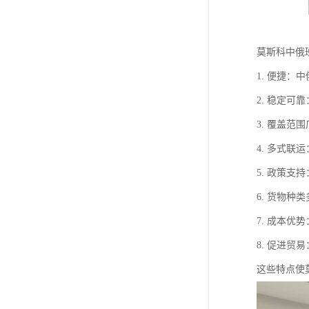
莫斯科中俄
1. 便捷
2. 稳定
3. 覆盖
4. 多式
5. 政策
6. 货物
7. 成本
8. 促进
这些特点使