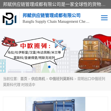
邦赋供应链管理成都有限公司是一家全球性的货物运输代理公司，主要从事：波兰中欧班列、德国中欧班列、出口莫斯科班列、中欧班列进口、蓉欧铁路、成都出口空运等业务，同时亦提供报关、报检、仓储、码头操作等服务。
邦赋供应链管理成都有限公司
Bangfu Supply Chain Management Chengdu Co.,LTD
进出口门到门
成都中欧班列
国际汽运
国际空运
东南亚海运
非洲海运
当前位置：
首页
>
供应商机
>
中俄班列莫斯科
> 昆明出口中俄班列
食品进口物流清关
南美海运
莫斯科代理 时效适中
欧洲海运整柜拼箱
进口澳洲食品清关
化妆品进口清关物流
国际海运